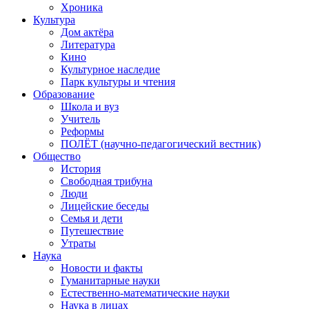
Хроника
Культура
Дом актёра
Литература
Кино
Культурное наследие
Парк культуры и чтения
Образование
Школа и вуз
Учитель
Реформы
ПОЛЁТ (научно-педагогический вестник)
Общество
История
Свободная трибуна
Люди
Лицейские беседы
Семья и дети
Путешествие
Утраты
Наука
Новости и факты
Гуманитарные науки
Естественно-математические науки
Наука в лицах