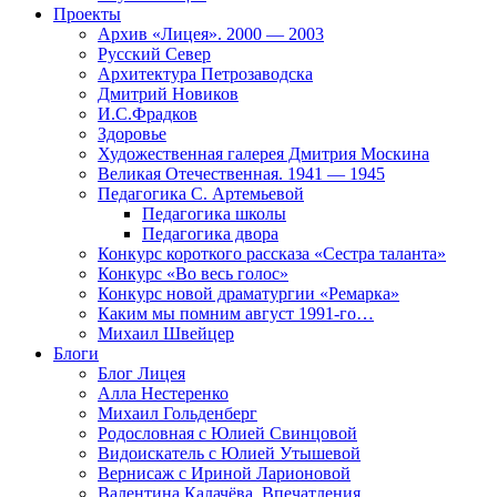
Проекты
Архив «Лицея». 2000 — 2003
Русский Север
Архитектура Петрозаводска
Дмитрий Новиков
И.С.Фрадков
Здоровье
Художественная галерея Дмитрия Москина
Великая Отечественная. 1941 — 1945
Педагогика С. Артемьевой
Педагогика школы
Педагогика двора
Конкурс короткого рассказа «Сестра таланта»
Конкурс «Во весь голос»
Конкурс новой драматургии «Ремарка»
Каким мы помним август 1991-го…
Михаил Швейцер
Блоги
Блог Лицея
Алла Нестеренко
Михаил Гольденберг
Родословная с Юлией Свинцовой
Видоискатель с Юлией Утышевой
Вернисаж с Ириной Ларионовой
Валентина Калачёва. Впечатления