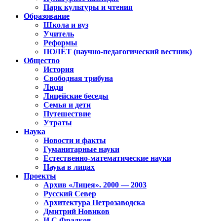
Парк культуры и чтения
Образование
Школа и вуз
Учитель
Реформы
ПОЛЁТ (научно-педагогический вестник)
Общество
История
Свободная трибуна
Люди
Лицейские беседы
Семья и дети
Путешествие
Утраты
Наука
Новости и факты
Гуманитарные науки
Естественно-математические науки
Наука в лицах
Проекты
Архив «Лицея». 2000 — 2003
Русский Север
Архитектура Петрозаводска
Дмитрий Новиков
И.С.Фрадков