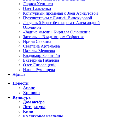
Лариса Хенинен
Олег Гальченко
Культурный променад с Зоей Арнаутовой
Путешествуем с Лидией Винокуровой
Лазурный Берег без пафоса с Александрой
Озолиной
«Задние мысли» Кирилла Олюшкина
Застолье с Владимиром Софиенко
Ирина Савкина
Светлана Артемьева
Наталья Мешкова
Владимир Берштейн
Екатерина Габалова
Олег Липовецкий
Илона Румянцева
Афиша
Новости
Анонс
Хроника
Культура
Дом актёра
Литература
Кино
Культурное наследие