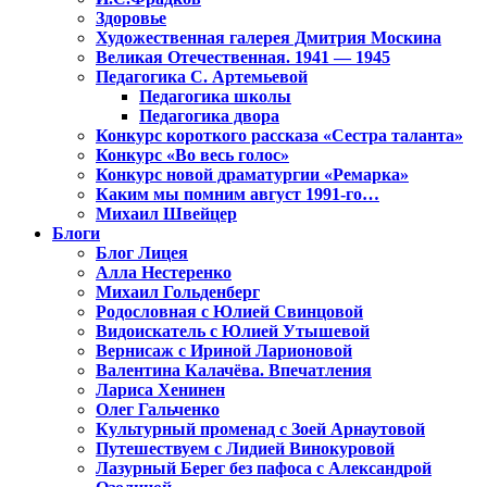
Здоровье
Художественная галерея Дмитрия Москина
Великая Отечественная. 1941 — 1945
Педагогика С. Артемьевой
Педагогика школы
Педагогика двора
Конкурс короткого рассказа «Сестра таланта»
Конкурс «Во весь голос»
Конкурс новой драматургии «Ремарка»
Каким мы помним август 1991-го…
Михаил Швейцер
Блоги
Блог Лицея
Алла Нестеренко
Михаил Гольденберг
Родословная с Юлией Свинцовой
Видоискатель с Юлией Утышевой
Вернисаж с Ириной Ларионовой
Валентина Калачёва. Впечатления
Лариса Хенинен
Олег Гальченко
Культурный променад с Зоей Арнаутовой
Путешествуем с Лидией Винокуровой
Лазурный Берег без пафоса с Александрой