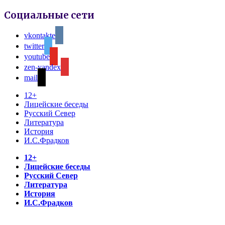
Социальные сети
vkontakte
twitter
youtube
zen-yandex
mail
12+
Лицейские беседы
Русский Север
Литература
История
И.С.Фрадков
12+
Лицейские беседы
Русский Север
Литература
История
И.С.Фрадков