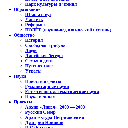
Парк культуры и чтения
Образование
Школа и вуз
Учитель
Реформы
ПОЛЁТ (научно-педагогический вестник)
Общество
История
Свободная трибуна
Люди
Лицейские беседы
Семья и дети
Путешествие
Утраты
Наука
Новости и факты
Гуманитарные науки
Естественно-математические науки
Наука в лицах
Проекты
Архив «Лицея». 2000 — 2003
Русский Север
Архитектура Петрозаводска
Дмитрий Новиков
И.С.Фрадков