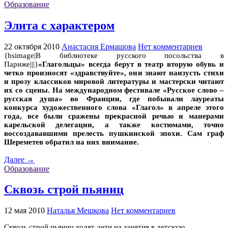
Образование
Элита с характером
22 октября 2010
Анастасия Ермашова
Нет комментариев
{hsimage|В библиотеке русского посольства в
Париже|||}
«Глагольцы» всегда берут в театр вторую обувь и
четко произносят «здравствуйте», они знают наизусть стихи
и прозу классиков мировой литературы и мастерски читают
их со сцены. На международном фестивале «Русское слово –
русская душа» во Франции, где побывали лауреаты
конкурса художественного слова «Глагол» в апреле этого
года, все были сражены прекрасной речью и манерами
карельской делегации, а также костюмами, точно
воссоздававшими прелесть пушкинской эпохи. Сам граф
Шереметев обратил на них внимание.
Далее →
Образование
Сквозь строй пьяниц
12 мая 2010
Наталья Мешкова
Нет комментариев
Сквозь строй пьяниц ходят дети на занятия в детскую