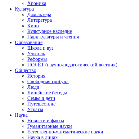
Хроника
Культура
Дом актёра
Литература
Кино
Культурное наследие
Парк культуры и чтения
Образование
Школа и вуз
Учитель
Реформы
ПОЛЁТ (научно-педагогический вестник)
Общество
История
Свободная трибуна
Люди
Лицейские беседы
Семья и дети
Путешествие
Утраты
Наука
Новости и факты
Гуманитарные науки
Естественно-математические науки
Наука в лицах