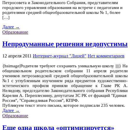
Петросовета и Законодательного Собрания, представителям
городского управления образования на встрече с педагогами и
родителями средней общеобразовательной школы № 1, более
[…]
Далее →
Образование
Непродуманные решения недопустимы
12 апреля 2011
Интернет-журнал "Лицей"
Нет комментариев
{hsimage|Родители требуют сохранить уникальную школу ||||} На
общешкольном родительском собрании 11 апреля родители
учеников петрозаводской средней общеобразовательной школы
№1 с углубленным изучением ряда предметов художественно-
эстетического профиля приняли обращение к Главе РК А.
Нелидову, председателю Законодательного собрания Республики
Карелия А. Переплеснину, депутатам ЗС РК от фракций "Единая
Россия", "Справедливая Россия", КПРФ.
Публикуем текст этого письма, которое подписали 235 человек.
Далее →
Образование
Еще одна школа «оптимизируется»