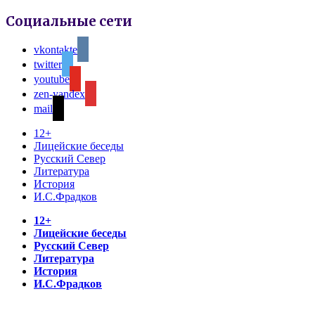
Социальные сети
vkontakte
twitter
youtube
zen-yandex
mail
12+
Лицейские беседы
Русский Север
Литература
История
И.С.Фрадков
12+
Лицейские беседы
Русский Север
Литература
История
И.С.Фрадков