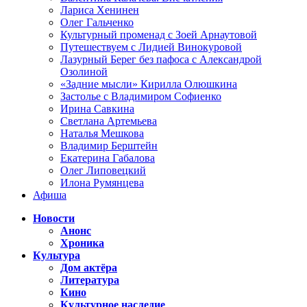
Лариса Хенинен
Олег Гальченко
Культурный променад с Зоей Арнаутовой
Путешествуем с Лидией Винокуровой
Лазурный Берег без пафоса с Александрой
Озолиной
«Задние мысли» Кирилла Олюшкина
Застолье с Владимиром Софиенко
Ирина Савкина
Светлана Артемьева
Наталья Мешкова
Владимир Берштейн
Екатерина Габалова
Олег Липовецкий
Илона Румянцева
Афиша
Новости
Анонс
Хроника
Культура
Дом актёра
Литература
Кино
Культурное наследие