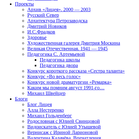
Проекты
Архив «Лицея». 2000 — 2003
Русский Север
Архитектура Петрозаводска
Дмитрий Новиков
И.С.Фрадков
Здоровье
Художественная галерея Дмитрия Москина
Великая Отечественная. 1941 — 1945
Педагогика С. Артемьевой
Педагогика школы
Педагогика двора
Конкурс короткого рассказа «Сестра таланта»
Конкурс «Во весь голос»
Конкурс новой драматургии «Ремарка»
Каким мы помним август 1991-го…
Михаил Швейцер
Блоги
Блог Лицея
Алла Нестеренко
Михаил Гольденберг
Родословная с Юлией Свинцовой
Видоискатель с Юлией Утышевой
Вернисаж с Ириной Ларионовой
Валентина Калачёва. Впечатления