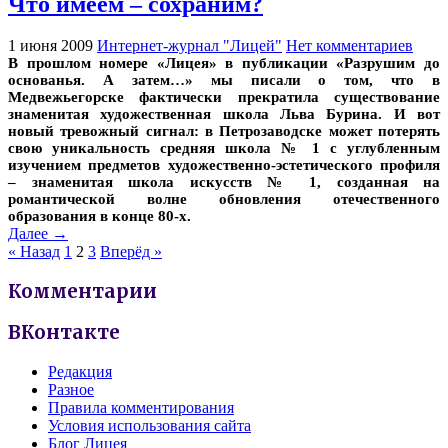
Что имеем – сохраним?
1 июня 2009
Интернет-журнал "Лицей"
Нет комментариев
В прошлом номере «Лицея» в публикации «Разрушим до
основанья. А затем…» мы писали о том, что в
Медвежьегорске фактически прекратила существование
знаменитая художественная школа Льва Бурина. И вот
новый тревожный сигнал: в Петрозаводске может потерять
свою уникальность средняя школа № 1 с углубленным
изучением предметов художественно-эстетического профиля
– знаменитая школа искусств № 1, созданная на
романтической волне обновления отечественного
образования в конце 80-х.
Далее →
« Назад
1
2
3
Вперёд »
Комментарии
ВКонтакте
Редакция
Разное
Правила комментирования
Условия использования сайта
Блог Лицея