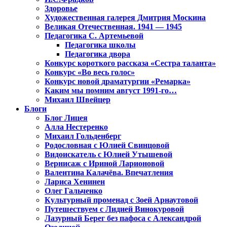
Здоровье
Художественная галерея Дмитрия Москина
Великая Отечественная. 1941 — 1945
Педагогика С. Артемьевой
Педагогика школы
Педагогика двора
Конкурс короткого рассказа «Сестра таланта»
Конкурс «Во весь голос»
Конкурс новой драматургии «Ремарка»
Каким мы помним август 1991-го…
Михаил Швейцер
Блоги
Блог Лицея
Алла Нестеренко
Михаил Гольденберг
Родословная с Юлией Свинцовой
Видоискатель с Юлией Утышевой
Вернисаж с Ириной Ларионовой
Валентина Калачёва. Впечатления
Лариса Хенинен
Олег Гальченко
Культурный променад с Зоей Арнаутовой
Путешествуем с Лидией Винокуровой
Лазурный Берег без пафоса с Александрой