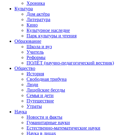
Хроника
Культура
Дом актёра
Литература
Кино
Культурное наследие
Парк культуры и чтения
Образование
Школа и вуз
Учитель
Реформы
ПОЛЁТ (научно-педагогический вестник)
Общество
История
Свободная трибуна
Люди
Лицейские беседы
Семья и дети
Путешествие
Утраты
Наука
Новости и факты
Гуманитарные науки
Естественно-математические науки
Наука в лицах