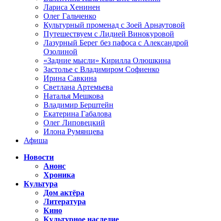
Лариса Хенинен
Олег Гальченко
Культурный променад с Зоей Арнаутовой
Путешествуем с Лидией Винокуровой
Лазурный Берег без пафоса с Александрой
Озолиной
«Задние мысли» Кирилла Олюшкина
Застолье с Владимиром Софиенко
Ирина Савкина
Светлана Артемьева
Наталья Мешкова
Владимир Берштейн
Екатерина Габалова
Олег Липовецкий
Илона Румянцева
Афиша
Новости
Анонс
Хроника
Культура
Дом актёра
Литература
Кино
Культурное наследие