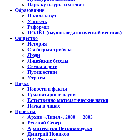
Парк культуры и чтения
Образование
Школа и вуз
Учитель
Реформы
ПОЛЁТ (научно-педагогический вестник)
Общество
История
Свободная трибуна
Люди
Лицейские беседы
Семья и дети
Путешествие
Утраты
Наука
Новости и факты
Гуманитарные науки
Естественно-математические науки
Наука в лицах
Проекты
Архив «Лицея». 2000 — 2003
Русский Север
Архитектура Петрозаводска
Дмитрий Новиков
И.С.Фрадков