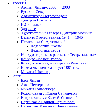
Проекты
Архив «Лицея». 2000 — 2003
Русский Север
Архитектура Петрозаводска
Дмитрий Новиков
И.С.Фрадков
Здоровье
Художественная галерея Дмитрия Москина
Великая Отечественная. 1941 — 1945
Педагогика С. Артемьевой
Педагогика школы
Педагогика двора
Конкурс короткого рассказа «Сестра таланта»
Конкурс «Во весь голос»
Конкурс новой драматургии «Ремарка»
Каким мы помним август 1991-го…
Михаил Швейцер
Блоги
Блог Лицея
Алла Нестеренко
Михаил Гольденберг
Родословная с Юлией Свинцовой
Видоискатель с Юлией Утышевой
Вернисаж с Ириной Ларионовой
Валентина Калачёва. Впечатления