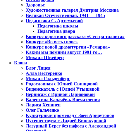
Здоровье
Художественная галерея Дмитрия Москина
Великая Отечественная. 1941 — 1945
Педагогика С. Артемьевой
Педагогика школы
Педагогика двора
Конкурс короткого рассказа «Сестра таланта»
Конкурс «Во весь голос»
Конкурс новой драматургии «Ремарка»
Каким мы помним август 1991-го…
Михаил Швейцер
Блоги
Блог Лицея
Алла Нестеренко
Михаил Гольденберг
Родословная с Юлией Свинцовой
Видоискатель с Юлией Утышевой
Вернисаж с Ириной Ларионовой
Валентина Калачёва. Впечатления
Лариса Хенинен
Олег Гальченко
Культурный променад с Зоей Арнаутовой
Путешествуем с Лидией Винокуровой
Лазурный Берег без пафоса с Александрой