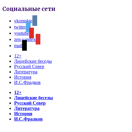
Социальные сети
vkontakte
twitter
youtube
zen-yandex
mail
12+
Лицейские беседы
Русский Север
Литература
История
И.С.Фрадков
12+
Лицейские беседы
Русский Север
Литература
История
И.С.Фрадков