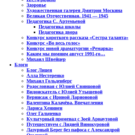
Здоровье
Художественная галерея Дмитрия Москина
Великая Отечественная. 1941 — 1945
Педагогика С. Артемьевой
Педагогика школы
Педагогика двора
Конкурс короткого рассказа «Сестра таланта»
Конкурс «Во весь голос»
Конкурс новой драматургии «Ремарка»
Каким мы помним август 1991-го…
Михаил Швейцер
Блоги
Блог Лицея
Алла Нестеренко
Михаил Гольденберг
Родословная с Юлией Свинцовой
Видоискатель с Юлией Утышевой
Вернисаж с Ириной Ларионовой
Валентина Калачёва. Впечатления
Лариса Хенинен
Олег Гальченко
Культурный променад с Зоей Арнаутовой
Путешествуем с Лидией Винокуровой
Лазурный Берег без пафоса с Александрой