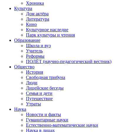
Хроника
Культура
Дом актёра
Литература
Кино
Культурное наследие
Парк культуры и чтения
Образование
Школа и вуз
Учитель
Реформы
ПОЛЁТ (научно-педагогический вестник)
Общество
История
Свободная трибуна
Люди
Лицейские беседы
Семья и дети
Путешествие
Утраты
Наука
Новости и факты
Гуманитарные науки
Естественно-математические науки
Наука в лицах