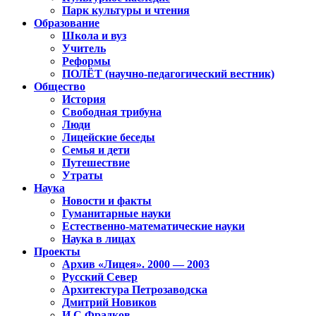
Парк культуры и чтения
Образование
Школа и вуз
Учитель
Реформы
ПОЛЁТ (научно-педагогический вестник)
Общество
История
Свободная трибуна
Люди
Лицейские беседы
Семья и дети
Путешествие
Утраты
Наука
Новости и факты
Гуманитарные науки
Естественно-математические науки
Наука в лицах
Проекты
Архив «Лицея». 2000 — 2003
Русский Север
Архитектура Петрозаводска
Дмитрий Новиков
И.С.Фрадков