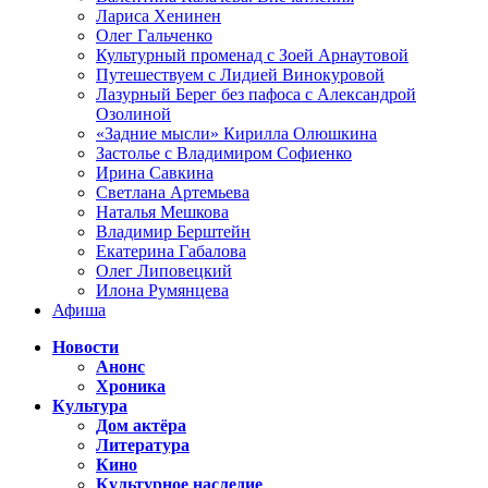
Лариса Хенинен
Олег Гальченко
Культурный променад с Зоей Арнаутовой
Путешествуем с Лидией Винокуровой
Лазурный Берег без пафоса с Александрой
Озолиной
«Задние мысли» Кирилла Олюшкина
Застолье с Владимиром Софиенко
Ирина Савкина
Светлана Артемьева
Наталья Мешкова
Владимир Берштейн
Екатерина Габалова
Олег Липовецкий
Илона Румянцева
Афиша
Новости
Анонс
Хроника
Культура
Дом актёра
Литература
Кино
Культурное наследие