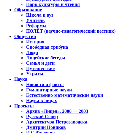
Парк культуры и чтения
Образование
Школа и вуз
Учитель
Реформы
ПОЛЁТ (научно-педагогический вестник)
Общество
История
Свободная трибуна
Люди
Лицейские беседы
Семья и дети
Путешествие
Утраты
Наука
Новости и факты
Гуманитарные науки
Естественно-математические науки
Наука в лицах
Проекты
Архив «Лицея». 2000 — 2003
Русский Север
Архитектура Петрозаводска
Дмитрий Новиков
И.С.Фрадков