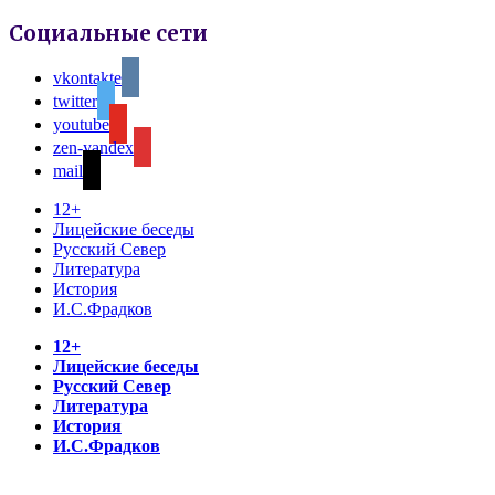
Социальные сети
vkontakte
twitter
youtube
zen-yandex
mail
12+
Лицейские беседы
Русский Север
Литература
История
И.С.Фрадков
12+
Лицейские беседы
Русский Север
Литература
История
И.С.Фрадков