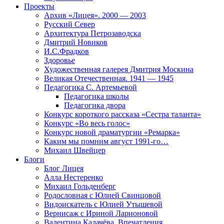
Проекты
Архив «Лицея». 2000 — 2003
Русский Север
Архитектура Петрозаводска
Дмитрий Новиков
И.С.Фрадков
Здоровье
Художественная галерея Дмитрия Москина
Великая Отечественная. 1941 — 1945
Педагогика С. Артемьевой
Педагогика школы
Педагогика двора
Конкурс короткого рассказа «Сестра таланта»
Конкурс «Во весь голос»
Конкурс новой драматургии «Ремарка»
Каким мы помним август 1991-го…
Михаил Швейцер
Блоги
Блог Лицея
Алла Нестеренко
Михаил Гольденберг
Родословная с Юлией Свинцовой
Видоискатель с Юлией Утышевой
Вернисаж с Ириной Ларионовой
Валентина Калачёва. Впечатления