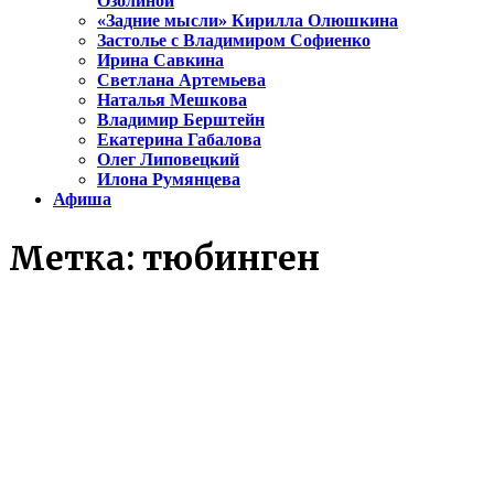
Озолиной
«Задние мысли» Кирилла Олюшкина
Застолье с Владимиром Софиенко
Ирина Савкина
Светлана Артемьева
Наталья Мешкова
Владимир Берштейн
Екатерина Габалова
Олег Липовецкий
Илона Румянцева
Афиша
Метка:
тюбинген