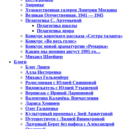
Здоровье
Художественная галерея Дмитрия Москина
Великая Отечественная. 1941 — 1945
Педагогика С. Артемьевой
Педагогика школы
Педагогика двора
Конкурс короткого рассказа «Сестра таланта»
Конкурс «Во весь голос»
Конкурс новой драматургии «Ремарка»
Каким мы помним август 1991-го…
Михаил Швейцер
Блоги
Блог Лицея
Алла Нестеренко
Михаил Гольденберг
Родословная с Юлией Свинцовой
Видоискатель с Юлией Утышевой
Вернисаж с Ириной Ларионовой
Валентина Калачёва. Впечатления
Лариса Хенинен
Олег Гальченко
Культурный променад с Зоей Арнаутовой
Путешествуем с Лидией Винокуровой
Лазурный Берег без пафоса с Александрой