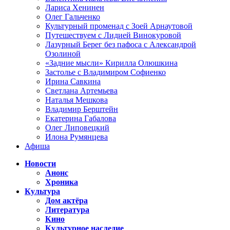
Лариса Хенинен
Олег Гальченко
Культурный променад с Зоей Арнаутовой
Путешествуем с Лидией Винокуровой
Лазурный Берег без пафоса с Александрой
Озолиной
«Задние мысли» Кирилла Олюшкина
Застолье с Владимиром Софиенко
Ирина Савкина
Светлана Артемьева
Наталья Мешкова
Владимир Берштейн
Екатерина Габалова
Олег Липовецкий
Илона Румянцева
Афиша
Новости
Анонс
Хроника
Культура
Дом актёра
Литература
Кино
Культурное наследие