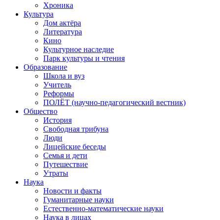
Хроника
Культура
Дом актёра
Литература
Кино
Культурное наследие
Парк культуры и чтения
Образование
Школа и вуз
Учитель
Реформы
ПОЛЁТ (научно-педагогический вестник)
Общество
История
Свободная трибуна
Люди
Лицейские беседы
Семья и дети
Путешествие
Утраты
Наука
Новости и факты
Гуманитарные науки
Естественно-математические науки
Наука в лицах