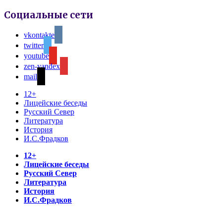
Социальные сети
vkontakte
twitter
youtube
zen-yandex
mail
12+
Лицейские беседы
Русский Север
Литература
История
И.С.Фрадков
12+
Лицейские беседы
Русский Север
Литература
История
И.С.Фрадков