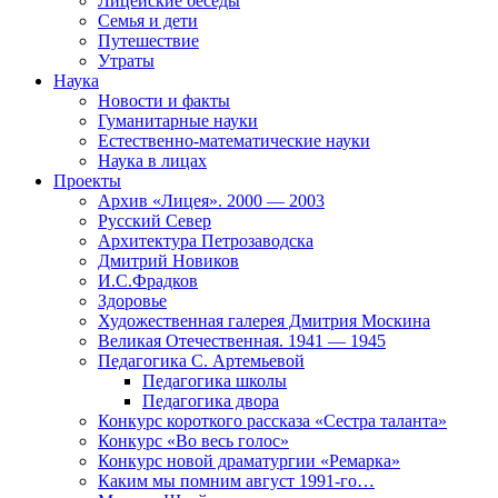
Лицейские беседы
Семья и дети
Путешествие
Утраты
Наука
Новости и факты
Гуманитарные науки
Естественно-математические науки
Наука в лицах
Проекты
Архив «Лицея». 2000 — 2003
Русский Север
Архитектура Петрозаводска
Дмитрий Новиков
И.С.Фрадков
Здоровье
Художественная галерея Дмитрия Москина
Великая Отечественная. 1941 — 1945
Педагогика С. Артемьевой
Педагогика школы
Педагогика двора
Конкурс короткого рассказа «Сестра таланта»
Конкурс «Во весь голос»
Конкурс новой драматургии «Ремарка»
Каким мы помним август 1991-го…