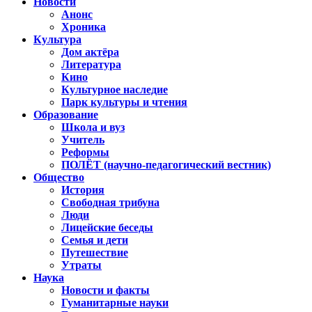
Новости
Анонс
Хроника
Культура
Дом актёра
Литература
Кино
Культурное наследие
Парк культуры и чтения
Образование
Школа и вуз
Учитель
Реформы
ПОЛЁТ (научно-педагогический вестник)
Общество
История
Свободная трибуна
Люди
Лицейские беседы
Семья и дети
Путешествие
Утраты
Наука
Новости и факты
Гуманитарные науки