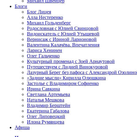
Михаил Швейцер
Блоги
Блог Лицея
Алла Нестеренко
Михаил Гольденберг
Родословная с Юлией Свинцовой
Видоискатель с Юлией Утышевой
Вернисаж с Ириной Ларионовой
Валентина Калачёва. Впечатления
Лариса Хенинен
Олег Гальченко
Культурный променад с Зоей Арнаутовой
Путешествуем с Лидией Винокуровой
Лазурный Берег без пафоса с Александрой Озолино
«Задние мысли» Кирилла Олюшкина
Застолье с Владимиром Софиенко
Ирина Савкина
Светлана Артемьева
Наталья Мешкова
Владимир Берштейн
Екатерина Габалова
Олег Липовецкий
Илона Румянцева
Афиша