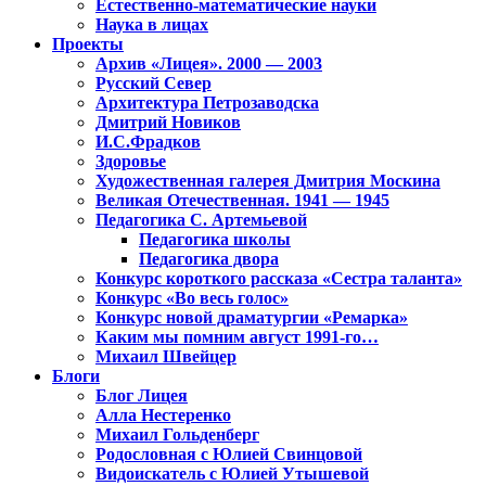
Естественно-математические науки
Наука в лицах
Проекты
Архив «Лицея». 2000 — 2003
Русский Север
Архитектура Петрозаводска
Дмитрий Новиков
И.С.Фрадков
Здоровье
Художественная галерея Дмитрия Москина
Великая Отечественная. 1941 — 1945
Педагогика С. Артемьевой
Педагогика школы
Педагогика двора
Конкурс короткого рассказа «Сестра таланта»
Конкурс «Во весь голос»
Конкурс новой драматургии «Ремарка»
Каким мы помним август 1991-го…
Михаил Швейцер
Блоги
Блог Лицея
Алла Нестеренко
Михаил Гольденберг
Родословная с Юлией Свинцовой
Видоискатель с Юлией Утышевой