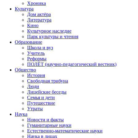
Хроника
Культура
Дом актёра
Литература
Кино
Культурное наследие
Парк культуры и чтения
Образование
Школа и вуз
Учитель
Реформы
ПОЛЁТ (научно-педагогический вестник)
Общество
История
Свободная трибуна
Люди
Лицейские беседы
Семья и дети
Путешествие
Утраты
Наука
Новости и факты
Гуманитарные науки
Естественно-математические науки
Наука в лицах