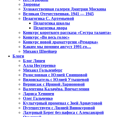
Здоровье
Художественная галерея Дмитрия Москина
Великая Отечественная. 1941 — 1945
Педагогика С. Артемьевой
Педагогика школы
Педагогика двора
Конкурс короткого рассказа «Сестра таланта»
Конкурс «Во весь голос»
Конкурс новой драматургии «Ремарка»
Каким мы помним август 1991-го…
Михаил Швейцер
Блоги
Блог Лицея
Алла Нестеренко
Михаил Гольденберг
Родословная с Юлией Свинцовой
Видоискатель с Юлией Утышевой
Вернисаж с Ириной Ларионовой
Валентина Калачёва. Впечатления
Лариса Хенинен
Олег Гальченко
Культурный променад с Зоей Арнаутовой
Путешествуем с Лидией Винокуровой
Лазурный Берег без пафоса с Александрой