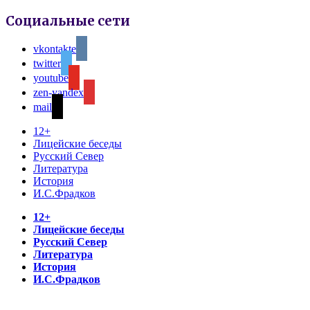
Социальные сети
vkontakte
twitter
youtube
zen-yandex
mail
12+
Лицейские беседы
Русский Север
Литература
История
И.С.Фрадков
12+
Лицейские беседы
Русский Север
Литература
История
И.С.Фрадков