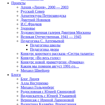
Проекты
Архив «Лицея». 2000 — 2003
Русский Север
Архитектура Петрозаводска
Дмитрий Новиков
И.С.Фрадков
Здоровье
Художественная галерея Дмитрия Москина
Великая Отечественная. 1941 — 1945
Педагогика С. Артемьевой
Педагогика школы
Педагогика двора
Конкурс короткого рассказа «Сестра таланта»
Конкурс «Во весь голос»
Конкурс новой драматургии «Ремарка»
Каким мы помним август 1991-го…
Михаил Швейцер
Блоги
Блог Лицея
Алла Нестеренко
Михаил Гольденберг
Родословная с Юлией Свинцовой
Видоискатель с Юлией Утышевой
Вернисаж с Ириной Ларионовой
Валентина Калачёва. Впечатления