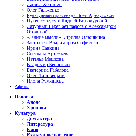
Лариса Хенинен
Олег Гальченко
Культурный променад с Зоей Арнаутовой
Путешествуем с Лидией Винокуровой
Лазурный Берег без пафоса с Александрой
Озолиной
«Задние мысли» Кирилла Олюшкина
Застолье с Владимиром Софиенко
Ирина Савкина
Светлана Артемьева
Наталья Мешкова
Владимир Берштейн
Екатерина Габалова
Олег Липовецкий
Илона Румянцева
Афиша
Новости
Анонс
Хроника
Культура
Дом актёра
Литература
Кино
Культурное наследие