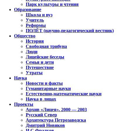
Парк культуры и чтения
Образование
Школа и вуз
Учитель
Реформы
ПОЛЁТ (научно-педагогический вестник)
Общество
История
Свободная трибуна
Люди
Лицейские беседы
Семья и дети
Путешествие
Утраты
Наука
Новости и факты
Гуманитарные науки
Естественно-математические науки
Наука в лицах
Проекты
Архив «Лицея». 2000 — 2003
Русский Север
Архитектура Петрозаводска
Дмитрий Новиков
И.С.Фрадков