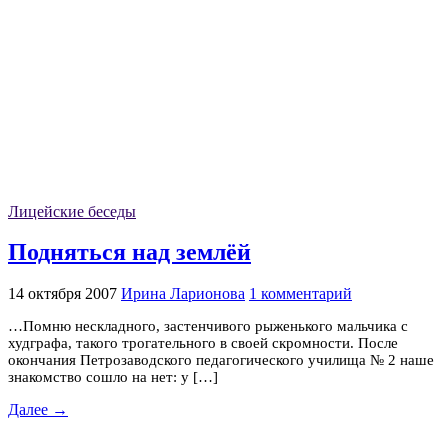
Лицейские беседы
Подняться над землёй
14 октября 2007
Ирина Ларионова
1 комментарий
…Помню нескладного, застенчивого рыженького мальчика с
худграфа, такого трогательного в своей скромности. После
окончания Петрозаводского педагогического училища № 2 наше
знакомство сошло на нет: у […]
Далее →