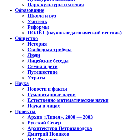
Парк культуры и чтения
Образование
Школа и вуз
Учитель
Реформы
ПОЛЁТ (научно-педагогический вестник)
Общество
История
Свободная трибуна
Люди
Лицейские беседы
Семья и дети
Путешествие
Утраты
Наука
Новости и факты
Гуманитарные науки
Естественно-математические науки
Наука в лицах
Проекты
Архив «Лицея». 2000 — 2003
Русский Север
Архитектура Петрозаводска
Дмитрий Новиков
И.С.Фрадков