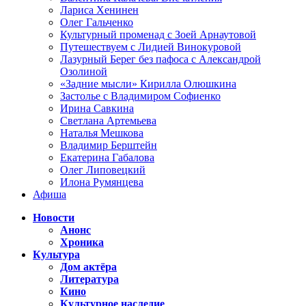
Лариса Хенинен
Олег Гальченко
Культурный променад с Зоей Арнаутовой
Путешествуем с Лидией Винокуровой
Лазурный Берег без пафоса с Александрой
Озолиной
«Задние мысли» Кирилла Олюшкина
Застолье с Владимиром Софиенко
Ирина Савкина
Светлана Артемьева
Наталья Мешкова
Владимир Берштейн
Екатерина Габалова
Олег Липовецкий
Илона Румянцева
Афиша
Новости
Анонс
Хроника
Культура
Дом актёра
Литература
Кино
Культурное наследие