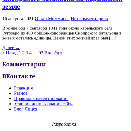
земле
16 августа 2021
Ольга Миммиева
Нет комментариев
В конце боя 7 сентября 1941 года около карельского села
Ругозеро из 400 бойцов-новобранцев Сибирского батальона в
живых остались единицы. Ценой этих жизней враг был […]
Далее →
« Назад
1
2
3
4
…
93
Вперёд »
Комментарии
ВКонтакте
Редакция
Разное
Правила комментирования
Условия использования сайта
Блог Лицея
Разработка