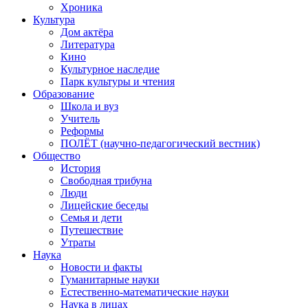
Хроника
Культура
Дом актёра
Литература
Кино
Культурное наследие
Парк культуры и чтения
Образование
Школа и вуз
Учитель
Реформы
ПОЛЁТ (научно-педагогический вестник)
Общество
История
Свободная трибуна
Люди
Лицейские беседы
Семья и дети
Путешествие
Утраты
Наука
Новости и факты
Гуманитарные науки
Естественно-математические науки
Наука в лицах