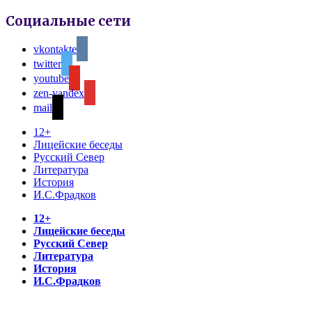
Социальные сети
vkontakte
twitter
youtube
zen-yandex
mail
12+
Лицейские беседы
Русский Север
Литература
История
И.С.Фрадков
12+
Лицейские беседы
Русский Север
Литература
История
И.С.Фрадков