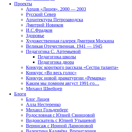
Проекты
Архив «Лицея». 2000 — 2003
Русский Север
Архитектура Петрозаводска
Дмитрий Новиков
И.С.Фрадков
Здоровье
Художественная галерея Дмитрия Москина
Великая Отечественная. 1941 — 1945
Педагогика С. Артемьевой
Педагогика школы
Педагогика двора
Конкурс короткого рассказа «Сестра таланта»
Конкурс «Во весь голос»
Конкурс новой драматургии «Ремарка»
Каким мы помним август 1991-го…
Михаил Швейцер
Блоги
Блог Лицея
Алла Нестеренко
Михаил Гольденберг
Родословная с Юлией Свинцовой
Видоискатель с Юлией Утышевой
Вернисаж с Ириной Ларионовой
Валентина Калачёва. Впечатления