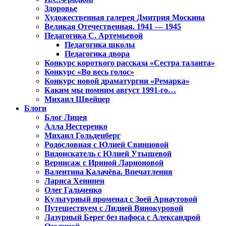
Здоровье
Художественная галерея Дмитрия Москина
Великая Отечественная. 1941 — 1945
Педагогика С. Артемьевой
Педагогика школы
Педагогика двора
Конкурс короткого рассказа «Сестра таланта»
Конкурс «Во весь голос»
Конкурс новой драматургии «Ремарка»
Каким мы помним август 1991-го…
Михаил Швейцер
Блоги
Блог Лицея
Алла Нестеренко
Михаил Гольденберг
Родословная с Юлией Свинцовой
Видоискатель с Юлией Утышевой
Вернисаж с Ириной Ларионовой
Валентина Калачёва. Впечатления
Лариса Хенинен
Олег Гальченко
Культурный променад с Зоей Арнаутовой
Путешествуем с Лидией Винокуровой
Лазурный Берег без пафоса с Александрой