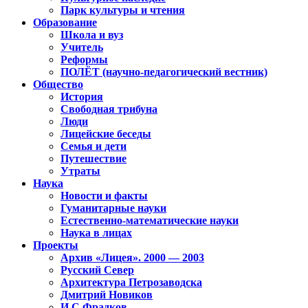
Парк культуры и чтения
Образование
Школа и вуз
Учитель
Реформы
ПОЛЁТ (научно-педагогический вестник)
Общество
История
Свободная трибуна
Люди
Лицейские беседы
Семья и дети
Путешествие
Утраты
Наука
Новости и факты
Гуманитарные науки
Естественно-математические науки
Наука в лицах
Проекты
Архив «Лицея». 2000 — 2003
Русский Север
Архитектура Петрозаводска
Дмитрий Новиков
И.С.Фрадков