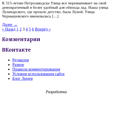
К 315-летию Петрозаводска Улица все переиначивает на свой
демократичный и более удобный для обихода лад. Наша улица
Луначарского, где прошло детство, была Луной. Улица
Чернышевского именовалась […]
Далее →
« Назад
1
2
3
4
5
6
Вперёд »
Комментарии
ВКонтакте
Редакция
Разное
Правила комментирования
Условия использования сайта
Блог Лицея
Разработка