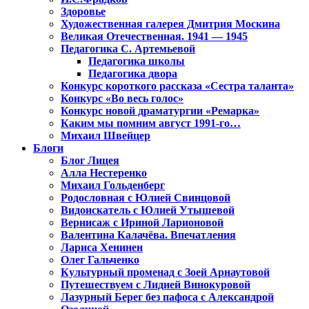
Здоровье
Художественная галерея Дмитрия Москина
Великая Отечественная. 1941 — 1945
Педагогика С. Артемьевой
Педагогика школы
Педагогика двора
Конкурс короткого рассказа «Сестра таланта»
Конкурс «Во весь голос»
Конкурс новой драматургии «Ремарка»
Каким мы помним август 1991-го…
Михаил Швейцер
Блоги
Блог Лицея
Алла Нестеренко
Михаил Гольденберг
Родословная с Юлией Свинцовой
Видоискатель с Юлией Утышевой
Вернисаж с Ириной Ларионовой
Валентина Калачёва. Впечатления
Лариса Хенинен
Олег Гальченко
Культурный променад с Зоей Арнаутовой
Путешествуем с Лидией Винокуровой
Лазурный Берег без пафоса с Александрой