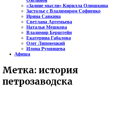
Озолиной
«Задние мысли» Кирилла Олюшкина
Застолье с Владимиром Софиенко
Ирина Савкина
Светлана Артемьева
Наталья Мешкова
Владимир Берштейн
Екатерина Габалова
Олег Липовецкий
Илона Румянцева
Афиша
Метка:
история
петрозаводска