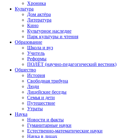
Хроника
Культура
Дом актёра
Литература
Кино
Культурное наследие
Парк культуры и чтения
Образование
Школа и вуз
Учитель
Реформы
ПОЛЁТ (научно-педагогический вестник)
Общество
История
Свободная трибуна
Люди
Лицейские беседы
Семья и дети
Путешествие
Утраты
Наука
Новости и факты
Гуманитарные науки
Естественно-математические науки
Наука в лицах