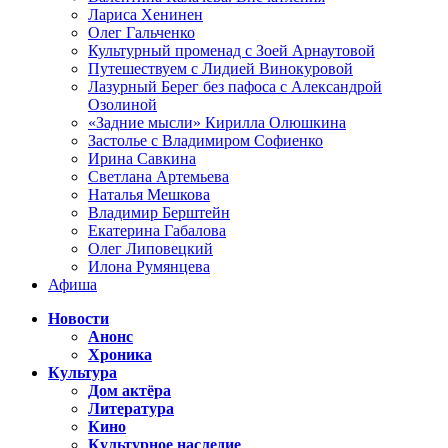
Лариса Хенинен
Олег Гальченко
Культурный променад с Зоей Арнаутовой
Путешествуем с Лидией Винокуровой
Лазурный Берег без пафоса с Александрой
Озолиной
«Задние мысли» Кирилла Олюшкина
Застолье с Владимиром Софиенко
Ирина Савкина
Светлана Артемьева
Наталья Мешкова
Владимир Берштейн
Екатерина Габалова
Олег Липовецкий
Илона Румянцева
Афиша
Новости
Анонс
Хроника
Культура
Дом актёра
Литература
Кино
Культурное наследие