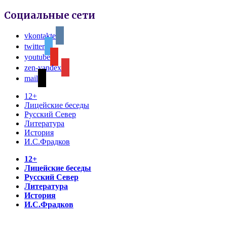
Социальные сети
vkontakte
twitter
youtube
zen-yandex
mail
12+
Лицейские беседы
Русский Север
Литература
История
И.С.Фрадков
12+
Лицейские беседы
Русский Север
Литература
История
И.С.Фрадков