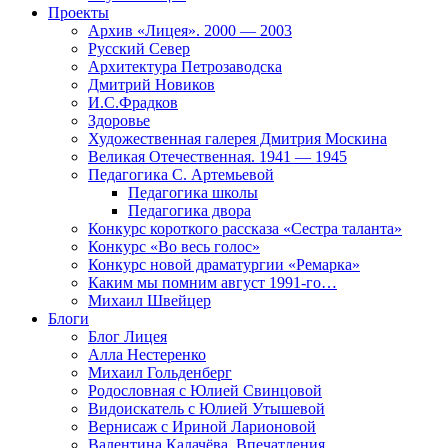
Проекты
Архив «Лицея». 2000 — 2003
Русский Север
Архитектура Петрозаводска
Дмитрий Новиков
И.С.Фрадков
Здоровье
Художественная галерея Дмитрия Москина
Великая Отечественная. 1941 — 1945
Педагогика С. Артемьевой
Педагогика школы
Педагогика двора
Конкурс короткого рассказа «Сестра таланта»
Конкурс «Во весь голос»
Конкурс новой драматургии «Ремарка»
Каким мы помним август 1991-го…
Михаил Швейцер
Блоги
Блог Лицея
Алла Нестеренко
Михаил Гольденберг
Родословная с Юлией Свинцовой
Видоискатель с Юлией Утышевой
Вернисаж с Ириной Ларионовой
Валентина Калачёва. Впечатления