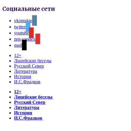
Социальные сети
vkontakte
twitter
youtube
zen-yandex
mail
12+
Лицейские беседы
Русский Север
Литература
История
И.С.Фрадков
12+
Лицейские беседы
Русский Север
Литература
История
И.С.Фрадков