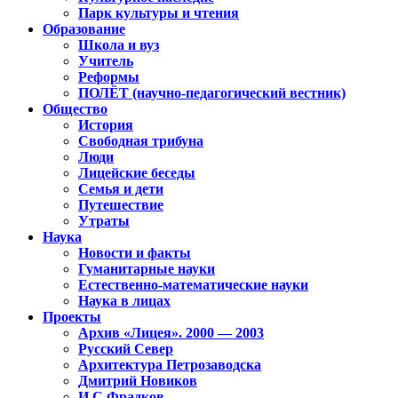
Парк культуры и чтения
Образование
Школа и вуз
Учитель
Реформы
ПОЛЁТ (научно-педагогический вестник)
Общество
История
Свободная трибуна
Люди
Лицейские беседы
Семья и дети
Путешествие
Утраты
Наука
Новости и факты
Гуманитарные науки
Естественно-математические науки
Наука в лицах
Проекты
Архив «Лицея». 2000 — 2003
Русский Север
Архитектура Петрозаводска
Дмитрий Новиков
И.С.Фрадков