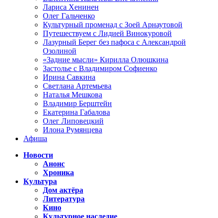
Лариса Хенинен
Олег Гальченко
Культурный променад с Зоей Арнаутовой
Путешествуем с Лидией Винокуровой
Лазурный Берег без пафоса с Александрой
Озолиной
«Задние мысли» Кирилла Олюшкина
Застолье с Владимиром Софиенко
Ирина Савкина
Светлана Артемьева
Наталья Мешкова
Владимир Берштейн
Екатерина Габалова
Олег Липовецкий
Илона Румянцева
Афиша
Новости
Анонс
Хроника
Культура
Дом актёра
Литература
Кино
Культурное наследие