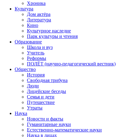
Хроника
Культура
Дом актёра
Литература
Кино
Культурное наследие
Парк культуры и чтения
Образование
Школа и вуз
Учитель
Реформы
ПОЛЁТ (научно-педагогический вестник)
Общество
История
Свободная трибуна
Люди
Лицейские беседы
Семья и дети
Путешествие
Утраты
Наука
Новости и факты
Гуманитарные науки
Естественно-математические науки
Наука в лицах