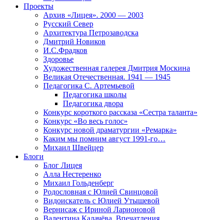
Проекты
Архив «Лицея». 2000 — 2003
Русский Север
Архитектура Петрозаводска
Дмитрий Новиков
И.С.Фрадков
Здоровье
Художественная галерея Дмитрия Москина
Великая Отечественная. 1941 — 1945
Педагогика С. Артемьевой
Педагогика школы
Педагогика двора
Конкурс короткого рассказа «Сестра таланта»
Конкурс «Во весь голос»
Конкурс новой драматургии «Ремарка»
Каким мы помним август 1991-го…
Михаил Швейцер
Блоги
Блог Лицея
Алла Нестеренко
Михаил Гольденберг
Родословная с Юлией Свинцовой
Видоискатель с Юлией Утышевой
Вернисаж с Ириной Ларионовой
Валентина Калачёва. Впечатления