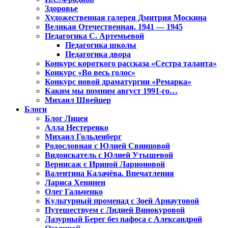
Здоровье
Художественная галерея Дмитрия Москина
Великая Отечественная. 1941 — 1945
Педагогика С. Артемьевой
Педагогика школы
Педагогика двора
Конкурс короткого рассказа «Сестра таланта»
Конкурс «Во весь голос»
Конкурс новой драматургии «Ремарка»
Каким мы помним август 1991-го…
Михаил Швейцер
Блоги
Блог Лицея
Алла Нестеренко
Михаил Гольденберг
Родословная с Юлией Свинцовой
Видоискатель с Юлией Утышевой
Вернисаж с Ириной Ларионовой
Валентина Калачёва. Впечатления
Лариса Хенинен
Олег Гальченко
Культурный променад с Зоей Арнаутовой
Путешествуем с Лидией Винокуровой
Лазурный Берег без пафоса с Александрой