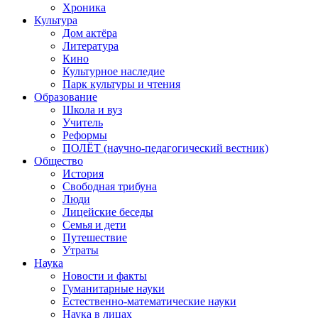
Хроника
Культура
Дом актёра
Литература
Кино
Культурное наследие
Парк культуры и чтения
Образование
Школа и вуз
Учитель
Реформы
ПОЛЁТ (научно-педагогический вестник)
Общество
История
Свободная трибуна
Люди
Лицейские беседы
Семья и дети
Путешествие
Утраты
Наука
Новости и факты
Гуманитарные науки
Естественно-математические науки
Наука в лицах