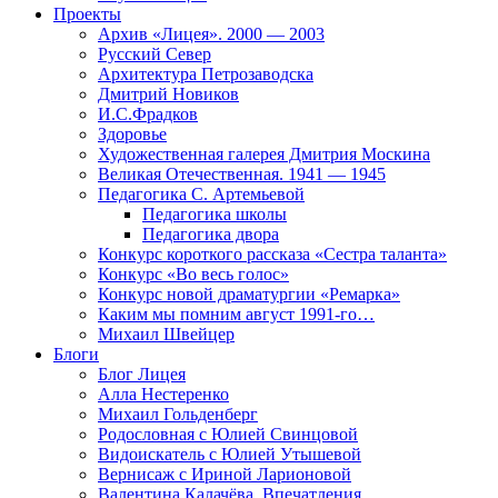
Проекты
Архив «Лицея». 2000 — 2003
Русский Север
Архитектура Петрозаводска
Дмитрий Новиков
И.С.Фрадков
Здоровье
Художественная галерея Дмитрия Москина
Великая Отечественная. 1941 — 1945
Педагогика С. Артемьевой
Педагогика школы
Педагогика двора
Конкурс короткого рассказа «Сестра таланта»
Конкурс «Во весь голос»
Конкурс новой драматургии «Ремарка»
Каким мы помним август 1991-го…
Михаил Швейцер
Блоги
Блог Лицея
Алла Нестеренко
Михаил Гольденберг
Родословная с Юлией Свинцовой
Видоискатель с Юлией Утышевой
Вернисаж с Ириной Ларионовой
Валентина Калачёва. Впечатления