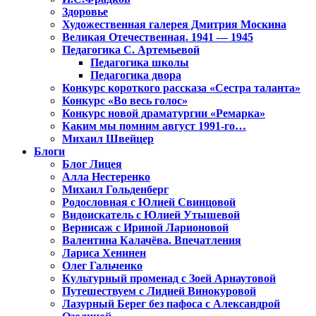
Здоровье
Художественная галерея Дмитрия Москина
Великая Отечественная. 1941 — 1945
Педагогика С. Артемьевой
Педагогика школы
Педагогика двора
Конкурс короткого рассказа «Сестра таланта»
Конкурс «Во весь голос»
Конкурс новой драматургии «Ремарка»
Каким мы помним август 1991-го…
Михаил Швейцер
Блоги
Блог Лицея
Алла Нестеренко
Михаил Гольденберг
Родословная с Юлией Свинцовой
Видоискатель с Юлией Утышевой
Вернисаж с Ириной Ларионовой
Валентина Калачёва. Впечатления
Лариса Хенинен
Олег Гальченко
Культурный променад с Зоей Арнаутовой
Путешествуем с Лидией Винокуровой
Лазурный Берег без пафоса с Александрой