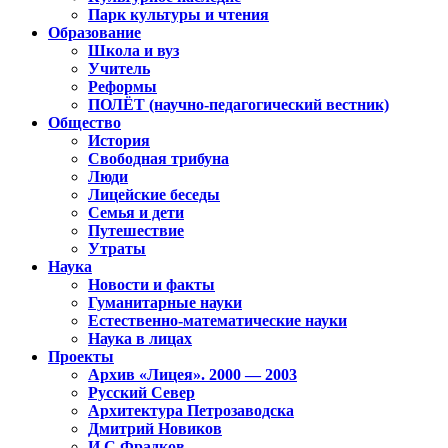
Парк культуры и чтения
Образование
Школа и вуз
Учитель
Реформы
ПОЛЁТ (научно-педагогический вестник)
Общество
История
Свободная трибуна
Люди
Лицейские беседы
Семья и дети
Путешествие
Утраты
Наука
Новости и факты
Гуманитарные науки
Естественно-математические науки
Наука в лицах
Проекты
Архив «Лицея». 2000 — 2003
Русский Север
Архитектура Петрозаводска
Дмитрий Новиков
И.С.Фрадков