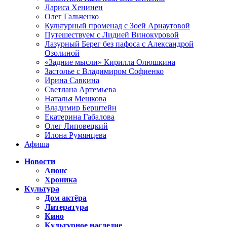
Лариса Хенинен
Олег Гальченко
Культурный променад с Зоей Арнаутовой
Путешествуем с Лидией Винокуровой
Лазурный Берег без пафоса с Александрой
Озолиной
«Задние мысли» Кирилла Олюшкина
Застолье с Владимиром Софиенко
Ирина Савкина
Светлана Артемьева
Наталья Мешкова
Владимир Берштейн
Екатерина Габалова
Олег Липовецкий
Илона Румянцева
Афиша
Новости
Анонс
Хроника
Культура
Дом актёра
Литература
Кино
Культурное наследие