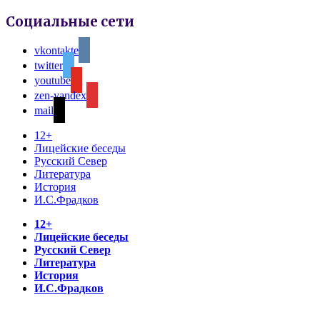
Социальные сети
vkontakte
twitter
youtube
zen-yandex
mail
12+
Лицейские беседы
Русский Север
Литература
История
И.С.Фрадков
12+
Лицейские беседы
Русский Север
Литература
История
И.С.Фрадков