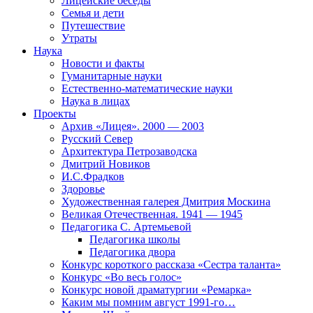
Лицейские беседы
Семья и дети
Путешествие
Утраты
Наука
Новости и факты
Гуманитарные науки
Естественно-математические науки
Наука в лицах
Проекты
Архив «Лицея». 2000 — 2003
Русский Север
Архитектура Петрозаводска
Дмитрий Новиков
И.С.Фрадков
Здоровье
Художественная галерея Дмитрия Москина
Великая Отечественная. 1941 — 1945
Педагогика С. Артемьевой
Педагогика школы
Педагогика двора
Конкурс короткого рассказа «Сестра таланта»
Конкурс «Во весь голос»
Конкурс новой драматургии «Ремарка»
Каким мы помним август 1991-го…