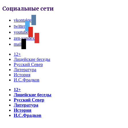
Социальные сети
vkontakte
twitter
youtube
zen-yandex
mail
12+
Лицейские беседы
Русский Север
Литература
История
И.С.Фрадков
12+
Лицейские беседы
Русский Север
Литература
История
И.С.Фрадков