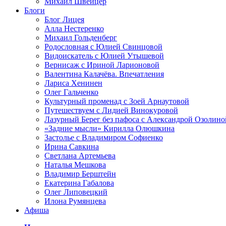
Михаил Швейцер
Блоги
Блог Лицея
Алла Нестеренко
Михаил Гольденберг
Родословная с Юлией Свинцовой
Видоискатель с Юлией Утышевой
Вернисаж с Ириной Ларионовой
Валентина Калачёва. Впечатления
Лариса Хенинен
Олег Гальченко
Культурный променад с Зоей Арнаутовой
Путешествуем с Лидией Винокуровой
Лазурный Берег без пафоса с Александрой Озолино
«Задние мысли» Кирилла Олюшкина
Застолье с Владимиром Софиенко
Ирина Савкина
Светлана Артемьева
Наталья Мешкова
Владимир Берштейн
Екатерина Габалова
Олег Липовецкий
Илона Румянцева
Афиша