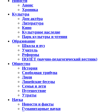
Новости
Анонс
Хроника
Культура
Дом актёра
Литература
Кино
Культурное наследие
Парк культуры и чтения
Образование
Школа и вуз
Учитель
Реформы
ПОЛЁТ (научно-педагогический вестник)
Общество
История
Свободная трибуна
Люди
Лицейские беседы
Семья и дети
Путешествие
Утраты
Наука
Новости и факты
Гуманитарные науки