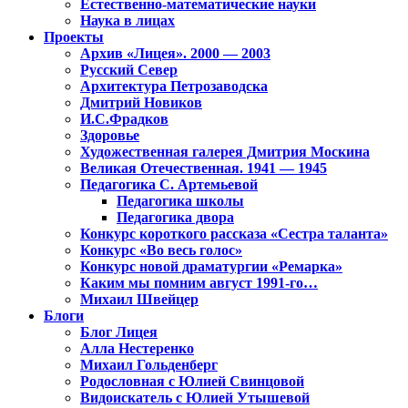
Естественно-математические науки
Наука в лицах
Проекты
Архив «Лицея». 2000 — 2003
Русский Север
Архитектура Петрозаводска
Дмитрий Новиков
И.С.Фрадков
Здоровье
Художественная галерея Дмитрия Москина
Великая Отечественная. 1941 — 1945
Педагогика С. Артемьевой
Педагогика школы
Педагогика двора
Конкурс короткого рассказа «Сестра таланта»
Конкурс «Во весь голос»
Конкурс новой драматургии «Ремарка»
Каким мы помним август 1991-го…
Михаил Швейцер
Блоги
Блог Лицея
Алла Нестеренко
Михаил Гольденберг
Родословная с Юлией Свинцовой
Видоискатель с Юлией Утышевой