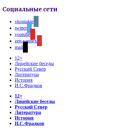
Социальные сети
vkontakte
twitter
youtube
zen-yandex
mail
12+
Лицейские беседы
Русский Север
Литература
История
И.С.Фрадков
12+
Лицейские беседы
Русский Север
Литература
История
И.С.Фрадков