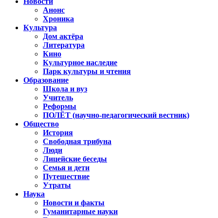
Новости
Анонс
Хроника
Культура
Дом актёра
Литература
Кино
Культурное наследие
Парк культуры и чтения
Образование
Школа и вуз
Учитель
Реформы
ПОЛЁТ (научно-педагогический вестник)
Общество
История
Свободная трибуна
Люди
Лицейские беседы
Семья и дети
Путешествие
Утраты
Наука
Новости и факты
Гуманитарные науки