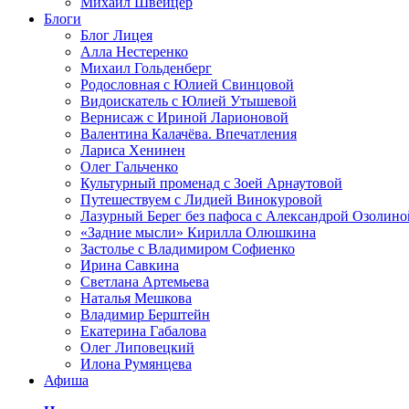
Михаил Швейцер
Блоги
Блог Лицея
Алла Нестеренко
Михаил Гольденберг
Родословная с Юлией Свинцовой
Видоискатель с Юлией Утышевой
Вернисаж с Ириной Ларионовой
Валентина Калачёва. Впечатления
Лариса Хенинен
Олег Гальченко
Культурный променад с Зоей Арнаутовой
Путешествуем с Лидией Винокуровой
Лазурный Берег без пафоса с Александрой Озолино
«Задние мысли» Кирилла Олюшкина
Застолье с Владимиром Софиенко
Ирина Савкина
Светлана Артемьева
Наталья Мешкова
Владимир Берштейн
Екатерина Габалова
Олег Липовецкий
Илона Румянцева
Афиша