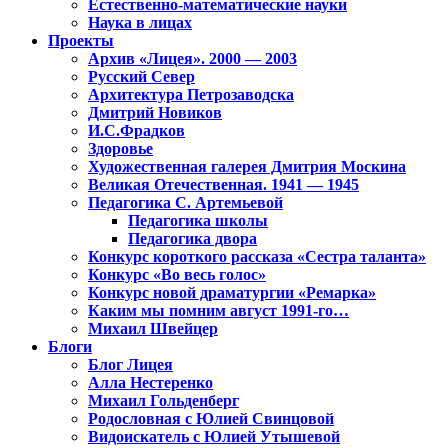
Естественно-математические науки
Наука в лицах
Проекты
Архив «Лицея». 2000 — 2003
Русский Север
Архитектура Петрозаводска
Дмитрий Новиков
И.С.Фрадков
Здоровье
Художественная галерея Дмитрия Москина
Великая Отечественная. 1941 — 1945
Педагогика С. Артемьевой
Педагогика школы
Педагогика двора
Конкурс короткого рассказа «Сестра таланта»
Конкурс «Во весь голос»
Конкурс новой драматургии «Ремарка»
Каким мы помним август 1991-го…
Михаил Швейцер
Блоги
Блог Лицея
Алла Нестеренко
Михаил Гольденберг
Родословная с Юлией Свинцовой
Видоискатель с Юлией Утышевой