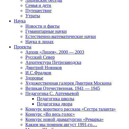
Лицейские беседы
Семья и дети
Путешествие
Утраты
Наука
Новости и факты
Гуманитарные науки
Естественно-математические науки
Наука в лицах
Проекты
Архив «Лицея». 2000 — 2003
Русский Север
Архитектура Петрозаводска
Дмитрий Новиков
И.С.Фрадков
Здоровье
Художественная галерея Дмитрия Москина
Великая Отечественная. 1941 — 1945
Педагогика С. Артемьевой
Педагогика школы
Педагогика двора
Конкурс короткого рассказа «Сестра таланта»
Конкурс «Во весь голос»
Конкурс новой драматургии «Ремарка»
Каким мы помним август 1991-го…