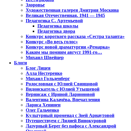
Здоровье
Художественная галерея Дмитрия Москина
Великая Отечественная. 1941 — 1945
Педагогика С. Артемьевой
Педагогика школы
Педагогика двора
Конкурс короткого рассказа «Сестра таланта»
Конкурс «Во весь голос»
Конкурс новой драматургии «Ремарка»
Каким мы помним август 1991-го…
Михаил Швейцер
Блоги
Блог Лицея
Алла Нестеренко
Михаил Гольденберг
Родословная с Юлией Свинцовой
Видоискатель с Юлией Утышевой
Вернисаж с Ириной Ларионовой
Валентина Калачёва. Впечатления
Лариса Хенинен
Олег Гальченко
Культурный променад с Зоей Арнаутовой
Путешествуем с Лидией Винокуровой
Лазурный Берег без пафоса с Александрой