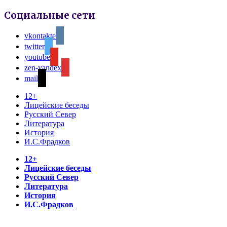
Социальные сети
vkontakte
twitter
youtube
zen-yandex
mail
12+
Лицейские беседы
Русский Север
Литература
История
И.С.Фрадков
12+
Лицейские беседы
Русский Север
Литература
История
И.С.Фрадков