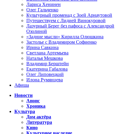
Лариса Хенинен
Олег Гальченко
Культурный променад с Зоей Арнаутовой
Путешествуем с Лидией Винокуровой
Лазурный Берег без пафоса с Александрой
Озолиной
«Задние мысли» Кирилла Олюшкина
Застолье с Владимиром Софиенко
Ирина Савкина
Светлана Артемьева
Наталья Мешкова
Владимир Берштейн
Екатерина Габалова
Олег Липовецкий
Илона Румянцева
Афиша
Новости
Анонс
Хроника
Культура
Дом актёра
Литература
Кино
Культурное наследие