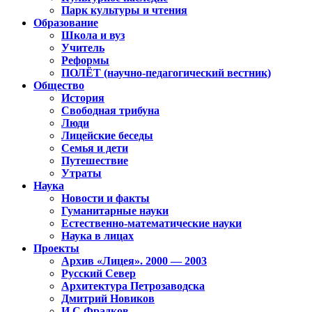
Парк культуры и чтения
Образование
Школа и вуз
Учитель
Реформы
ПОЛЁТ (научно-педагогический вестник)
Общество
История
Свободная трибуна
Люди
Лицейские беседы
Семья и дети
Путешествие
Утраты
Наука
Новости и факты
Гуманитарные науки
Естественно-математические науки
Наука в лицах
Проекты
Архив «Лицея». 2000 — 2003
Русский Север
Архитектура Петрозаводска
Дмитрий Новиков
И.С.Фрадков