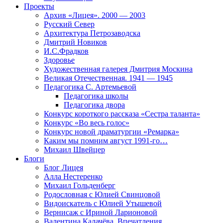
Проекты
Архив «Лицея». 2000 — 2003
Русский Север
Архитектура Петрозаводска
Дмитрий Новиков
И.С.Фрадков
Здоровье
Художественная галерея Дмитрия Москина
Великая Отечественная. 1941 — 1945
Педагогика С. Артемьевой
Педагогика школы
Педагогика двора
Конкурс короткого рассказа «Сестра таланта»
Конкурс «Во весь голос»
Конкурс новой драматургии «Ремарка»
Каким мы помним август 1991-го…
Михаил Швейцер
Блоги
Блог Лицея
Алла Нестеренко
Михаил Гольденберг
Родословная с Юлией Свинцовой
Видоискатель с Юлией Утышевой
Вернисаж с Ириной Ларионовой
Валентина Калачёва. Впечатления