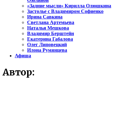
Озолиной
«Задние мысли» Кирилла Олюшкина
Застолье с Владимиром Софиенко
Ирина Савкина
Светлана Артемьева
Наталья Мешкова
Владимир Берштейн
Екатерина Габалова
Олег Липовецкий
Илона Румянцева
Афиша
Автор: