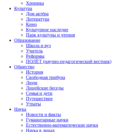
Хроника
Культура
Дом актёра
Литература
Кино
Культурное наследие
Парк культуры и чтения
Образование
Школа и вуз
Учитель
Реформы
ПОЛЁТ (научно-педагогический вестник)
Общество
История
Свободная трибуна
Люди
Лицейские беседы
Семья и дети
Путешествие
Утраты
Наука
Новости и факты
Гуманитарные науки
Естественно-математические науки
Наука в лицах