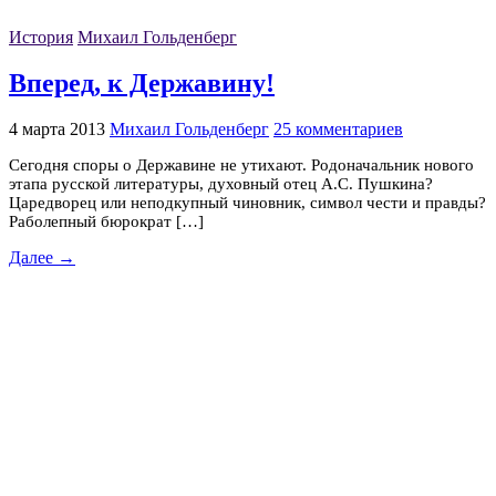
История
Михаил Гольденберг
Вперед, к Державину!
4 марта 2013
Михаил Гольденберг
25 комментариев
Сегодня споры о Державине не утихают. Родоначальник нового
этапа русской литературы, духовный отец А.С. Пушкина?
Царедворец или неподкупный чиновник, символ чести и правды?
Раболепный бюрократ […]
Далее →