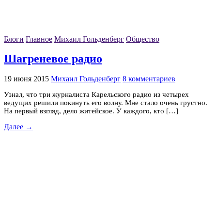
Блоги
Главное
Михаил Гольденберг
Общество
Шагреневое радио
19 июня 2015
Михаил Гольденберг
8 комментариев
Узнал, что три журналиста Карельского радио из четырех
ведущих решили покинуть его волну. Мне стало очень грустно.
На первый взгляд, дело житейское. У каждого, кто […]
Далее →