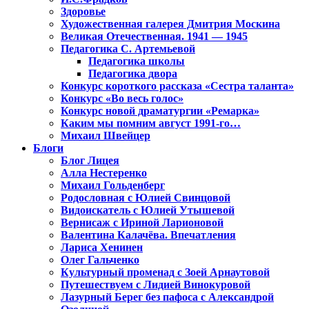
Здоровье
Художественная галерея Дмитрия Москина
Великая Отечественная. 1941 — 1945
Педагогика С. Артемьевой
Педагогика школы
Педагогика двора
Конкурс короткого рассказа «Сестра таланта»
Конкурс «Во весь голос»
Конкурс новой драматургии «Ремарка»
Каким мы помним август 1991-го…
Михаил Швейцер
Блоги
Блог Лицея
Алла Нестеренко
Михаил Гольденберг
Родословная с Юлией Свинцовой
Видоискатель с Юлией Утышевой
Вернисаж с Ириной Ларионовой
Валентина Калачёва. Впечатления
Лариса Хенинен
Олег Гальченко
Культурный променад с Зоей Арнаутовой
Путешествуем с Лидией Винокуровой
Лазурный Берег без пафоса с Александрой