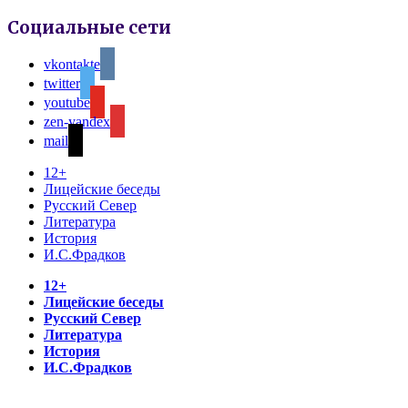
Социальные сети
vkontakte
twitter
youtube
zen-yandex
mail
12+
Лицейские беседы
Русский Север
Литература
История
И.С.Фрадков
12+
Лицейские беседы
Русский Север
Литература
История
И.С.Фрадков