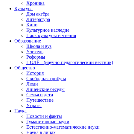
Хроника
Культура
Дом актёра
Литература
Кино
Культурное наследие
Парк культуры и чтения
Образование
Школа и вуз
Учитель
Реформы
ПОЛЁТ (научно-педагогический вестник)
Общество
История
Свободная трибуна
Люди
Лицейские беседы
Семья и дети
Путешествие
Утраты
Наука
Новости и факты
Гуманитарные науки
Естественно-математические науки
Наука в лицах