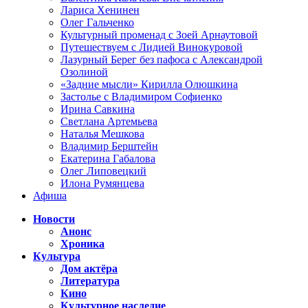
Лариса Хенинен
Олег Гальченко
Культурный променад с Зоей Арнаутовой
Путешествуем с Лидией Винокуровой
Лазурный Берег без пафоса с Александрой
Озолиной
«Задние мысли» Кирилла Олюшкина
Застолье с Владимиром Софиенко
Ирина Савкина
Светлана Артемьева
Наталья Мешкова
Владимир Берштейн
Екатерина Габалова
Олег Липовецкий
Илона Румянцева
Афиша
Новости
Анонс
Хроника
Культура
Дом актёра
Литература
Кино
Культурное наследие