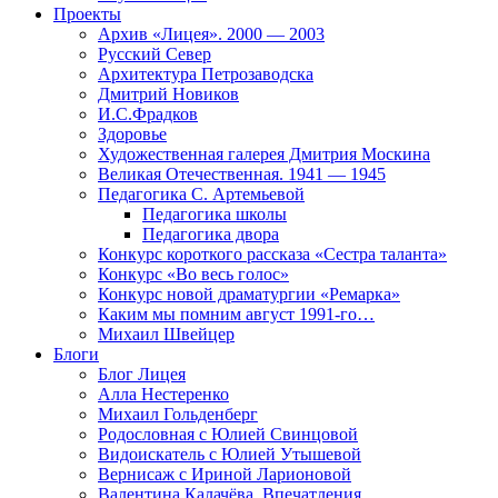
Проекты
Архив «Лицея». 2000 — 2003
Русский Север
Архитектура Петрозаводска
Дмитрий Новиков
И.С.Фрадков
Здоровье
Художественная галерея Дмитрия Москина
Великая Отечественная. 1941 — 1945
Педагогика С. Артемьевой
Педагогика школы
Педагогика двора
Конкурс короткого рассказа «Сестра таланта»
Конкурс «Во весь голос»
Конкурс новой драматургии «Ремарка»
Каким мы помним август 1991-го…
Михаил Швейцер
Блоги
Блог Лицея
Алла Нестеренко
Михаил Гольденберг
Родословная с Юлией Свинцовой
Видоискатель с Юлией Утышевой
Вернисаж с Ириной Ларионовой
Валентина Калачёва. Впечатления