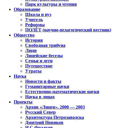
Парк культуры и чтения
Образование
Школа и вуз
Учитель
Реформы
ПОЛЁТ (научно-педагогический вестник)
Общество
История
Свободная трибуна
Люди
Лицейские беседы
Семья и дети
Путешествие
Утраты
Наука
Новости и факты
Гуманитарные науки
Естественно-математические науки
Наука в лицах
Проекты
Архив «Лицея». 2000 — 2003
Русский Север
Архитектура Петрозаводска
Дмитрий Новиков
И.С.Фрадков