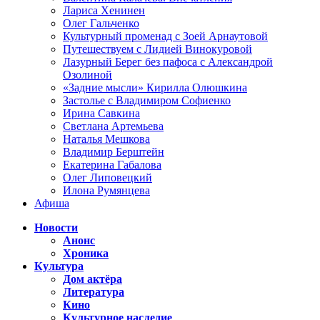
Лариса Хенинен
Олег Гальченко
Культурный променад с Зоей Арнаутовой
Путешествуем с Лидией Винокуровой
Лазурный Берег без пафоса с Александрой
Озолиной
«Задние мысли» Кирилла Олюшкина
Застолье с Владимиром Софиенко
Ирина Савкина
Светлана Артемьева
Наталья Мешкова
Владимир Берштейн
Екатерина Габалова
Олег Липовецкий
Илона Румянцева
Афиша
Новости
Анонс
Хроника
Культура
Дом актёра
Литература
Кино
Культурное наследие