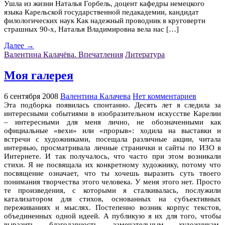
Ушла из жизни Наталья Горбель, доцент кафедры немецкого
языка Карельской государственной педакадемии, кандидат
филологических наук Как надежный проводник в круговерти
страшных 90-х, Наталья Владимировна вела нас […]
Далее →
Валентина Калачёва. Впечатления
Литература
Моя галерея
6 сентября 2008
Валентина Калачева
Нет комментариев
Эта подборка появилась спонтанно. Десять лет я следила за
интересными событиями в изобразительном искусстве Карелии
– интересными для меня лично, не обозначенными как
официальные «вехи» или «прорыв»: ходила на выставки и
встречи с художниками, посещала различные акции, читала
интервью, просматривала личные странички и сайты по ИЗО в
Интернете. И так получалось, что часто при этом возникали
стихи. Я не посвящала их конкретному художнику, потому что
посвящение означает, что ты хочешь выразить суть твоего
понимания творчества этого человека. У меня этого нет. Просто
те произведения, с которыми я сталкивалась, послужили
катализатором для стихов, основанных на субъективных
переживаниях и мыслях. Постепенно возник корпус текстов,
объединенных одной идеей. А публикую я их для того, чтобы
выразить благодарность замечательным художникам,