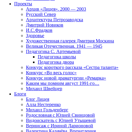
Проекты
Архив «Лицея». 2000 — 2003
Русский Север
Архитектура Петрозаводска
Дмитрий Новиков
И.С.Фрадков
Здоровье
Художественная галерея Дмитрия Москина
Великая Отечественная. 1941 — 1945
Педагогика С. Артемьевой
Педагогика школы
Педагогика двора
Конкурс короткого рассказа «Сестра таланта»
Конкурс «Во весь голос»
Конкурс новой драматургии «Ремарка»
Каким мы помним август 1991-го…
Михаил Швейцер
Блоги
Блог Лицея
Алла Нестеренко
Михаил Гольденберг
Родословная с Юлией Свинцовой
Видоискатель с Юлией Утышевой
Вернисаж с Ириной Ларионовой
Валентина Калачёва. Впечатления