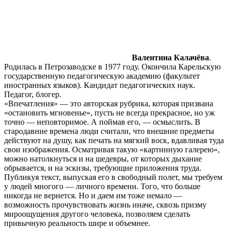
Валентина Калачёва
.
Родилась в Петрозаводске в 1977 году. Окончила Карельскую
государственную педагогическую академию (факультет
иностранных языков). Кандидат педагогических наук.
Педагог, блогер.
«Впечатления» — это авторская рубрика, которая призвана
«остановить мгновенье», пусть не всегда прекрасное, но уж
точно — неповторимое. А поймав его, — осмыслить. В
стародавние времена люди считали, что внешние предметы
действуют на душу, как печать на мягкий воск, вдавливая туда
свои изображения. Осматривая такую «картинную галерею»,
можно натолкнуться и на шедевры, от которых дыхание
обрывается, и на эскизы, требующие приложения труда.
Публикуя текст, выпуская его в свободный полет, мы требуем
у людей многого — личного времени. Того, что больше
никогда не вернется. Но и даем им тоже немало —
возможность прочувствовать жизнь иначе, сквозь призму
мироощущения другого человека, позволяем сделать
привычную реальность шире и объемнее.