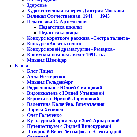
Здоровье
Художественная галерея Дмитрия Москина
Великая Отечественная. 1941 — 1945
Педагогика С. Артемьевой
Педагогика школы
Педагогика двора
Конкурс короткого рассказа «Сестра таланта»
Конкурс «Во весь голос»
Конкурс новой драматургии «Ремарка»
Каким мы помним август 1991-го…
Михаил Швейцер
Блоги
Блог Лицея
Алла Нестеренко
Михаил Гольденберг
Родословная с Юлией Свинцовой
Видоискатель с Юлией Утышевой
Вернисаж с Ириной Ларионовой
Валентина Калачёва. Впечатления
Лариса Хенинен
Олег Гальченко
Культурный променад с Зоей Арнаутовой
Путешествуем с Лидией Винокуровой
Лазурный Берег без пафоса с Александрой