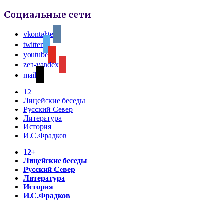
Социальные сети
vkontakte
twitter
youtube
zen-yandex
mail
12+
Лицейские беседы
Русский Север
Литература
История
И.С.Фрадков
12+
Лицейские беседы
Русский Север
Литература
История
И.С.Фрадков