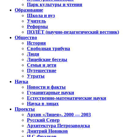
Парк культуры и чтения
Образование
Школа и вуз
Учитель
Реформы
ПОЛЁТ (научно-педагогический вестник)
Общество
История
Свободная трибуна
Люди
Лицейские беседы
Семья и дети
Путешествие
Утраты
Наука
Новости и факты
Гуманитарные науки
Естественно-математические науки
Наука в лицах
Проекты
Архив «Лицея». 2000 — 2003
Русский Север
Архитектура Петрозаводска
Дмитрий Новиков
И.С.Фрадков