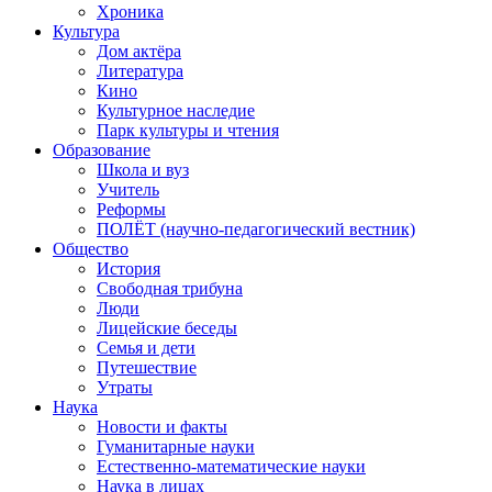
Хроника
Культура
Дом актёра
Литература
Кино
Культурное наследие
Парк культуры и чтения
Образование
Школа и вуз
Учитель
Реформы
ПОЛЁТ (научно-педагогический вестник)
Общество
История
Свободная трибуна
Люди
Лицейские беседы
Семья и дети
Путешествие
Утраты
Наука
Новости и факты
Гуманитарные науки
Естественно-математические науки
Наука в лицах