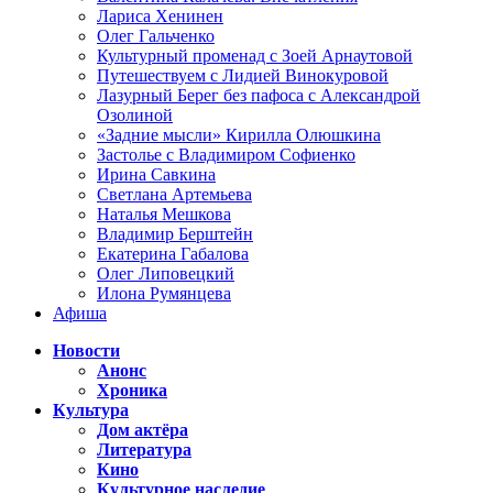
Лариса Хенинен
Олег Гальченко
Культурный променад с Зоей Арнаутовой
Путешествуем с Лидией Винокуровой
Лазурный Берег без пафоса с Александрой
Озолиной
«Задние мысли» Кирилла Олюшкина
Застолье с Владимиром Софиенко
Ирина Савкина
Светлана Артемьева
Наталья Мешкова
Владимир Берштейн
Екатерина Габалова
Олег Липовецкий
Илона Румянцева
Афиша
Новости
Анонс
Хроника
Культура
Дом актёра
Литература
Кино
Культурное наследие