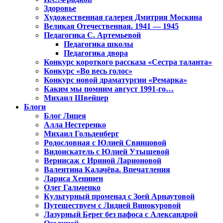
Здоровье
Художественная галерея Дмитрия Москина
Великая Отечественная. 1941 — 1945
Педагогика С. Артемьевой
Педагогика школы
Педагогика двора
Конкурс короткого рассказа «Сестра таланта»
Конкурс «Во весь голос»
Конкурс новой драматургии «Ремарка»
Каким мы помним август 1991-го…
Михаил Швейцер
Блоги
Блог Лицея
Алла Нестеренко
Михаил Гольденберг
Родословная с Юлией Свинцовой
Видоискатель с Юлией Утышевой
Вернисаж с Ириной Ларионовой
Валентина Калачёва. Впечатления
Лариса Хенинен
Олег Гальченко
Культурный променад с Зоей Арнаутовой
Путешествуем с Лидией Винокуровой
Лазурный Берег без пафоса с Александрой