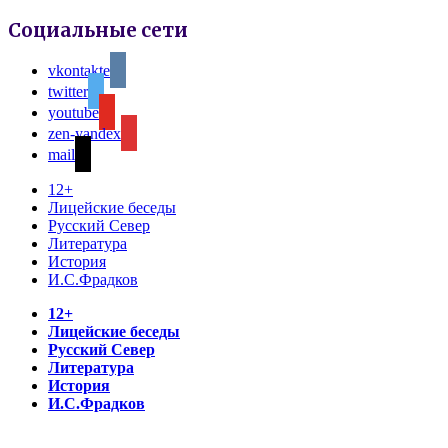
Социальные сети
vkontakte
twitter
youtube
zen-yandex
mail
12+
Лицейские беседы
Русский Север
Литература
История
И.С.Фрадков
12+
Лицейские беседы
Русский Север
Литература
История
И.С.Фрадков