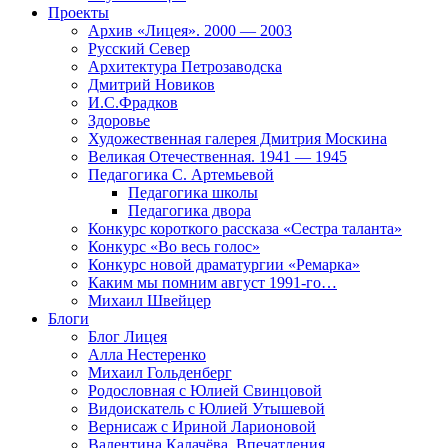
Проекты
Архив «Лицея». 2000 — 2003
Русский Север
Архитектура Петрозаводска
Дмитрий Новиков
И.С.Фрадков
Здоровье
Художественная галерея Дмитрия Москина
Великая Отечественная. 1941 — 1945
Педагогика С. Артемьевой
Педагогика школы
Педагогика двора
Конкурс короткого рассказа «Сестра таланта»
Конкурс «Во весь голос»
Конкурс новой драматургии «Ремарка»
Каким мы помним август 1991-го…
Михаил Швейцер
Блоги
Блог Лицея
Алла Нестеренко
Михаил Гольденберг
Родословная с Юлией Свинцовой
Видоискатель с Юлией Утышевой
Вернисаж с Ириной Ларионовой
Валентина Калачёва. Впечатления