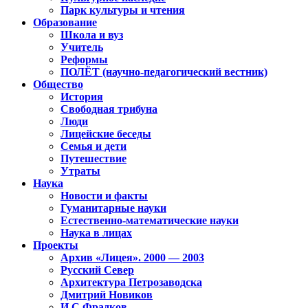
Парк культуры и чтения
Образование
Школа и вуз
Учитель
Реформы
ПОЛЁТ (научно-педагогический вестник)
Общество
История
Свободная трибуна
Люди
Лицейские беседы
Семья и дети
Путешествие
Утраты
Наука
Новости и факты
Гуманитарные науки
Естественно-математические науки
Наука в лицах
Проекты
Архив «Лицея». 2000 — 2003
Русский Север
Архитектура Петрозаводска
Дмитрий Новиков
И.С.Фрадков