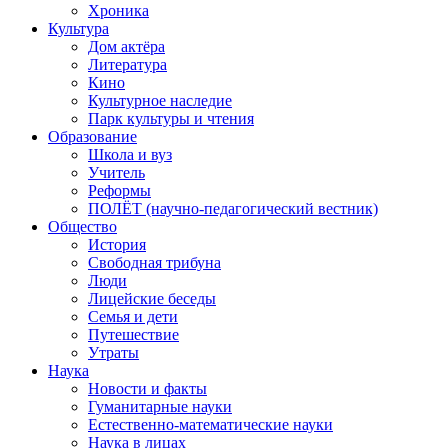
Хроника
Культура
Дом актёра
Литература
Кино
Культурное наследие
Парк культуры и чтения
Образование
Школа и вуз
Учитель
Реформы
ПОЛЁТ (научно-педагогический вестник)
Общество
История
Свободная трибуна
Люди
Лицейские беседы
Семья и дети
Путешествие
Утраты
Наука
Новости и факты
Гуманитарные науки
Естественно-математические науки
Наука в лицах