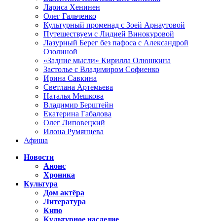
Лариса Хенинен
Олег Гальченко
Культурный променад с Зоей Арнаутовой
Путешествуем с Лидией Винокуровой
Лазурный Берег без пафоса с Александрой
Озолиной
«Задние мысли» Кирилла Олюшкина
Застолье с Владимиром Софиенко
Ирина Савкина
Светлана Артемьева
Наталья Мешкова
Владимир Берштейн
Екатерина Габалова
Олег Липовецкий
Илона Румянцева
Афиша
Новости
Анонс
Хроника
Культура
Дом актёра
Литература
Кино
Культурное наследие