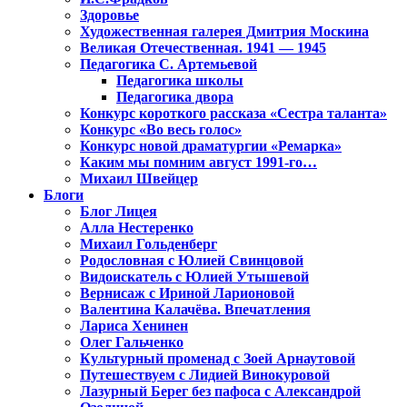
Здоровье
Художественная галерея Дмитрия Москина
Великая Отечественная. 1941 — 1945
Педагогика С. Артемьевой
Педагогика школы
Педагогика двора
Конкурс короткого рассказа «Сестра таланта»
Конкурс «Во весь голос»
Конкурс новой драматургии «Ремарка»
Каким мы помним август 1991-го…
Михаил Швейцер
Блоги
Блог Лицея
Алла Нестеренко
Михаил Гольденберг
Родословная с Юлией Свинцовой
Видоискатель с Юлией Утышевой
Вернисаж с Ириной Ларионовой
Валентина Калачёва. Впечатления
Лариса Хенинен
Олег Гальченко
Культурный променад с Зоей Арнаутовой
Путешествуем с Лидией Винокуровой
Лазурный Берег без пафоса с Александрой