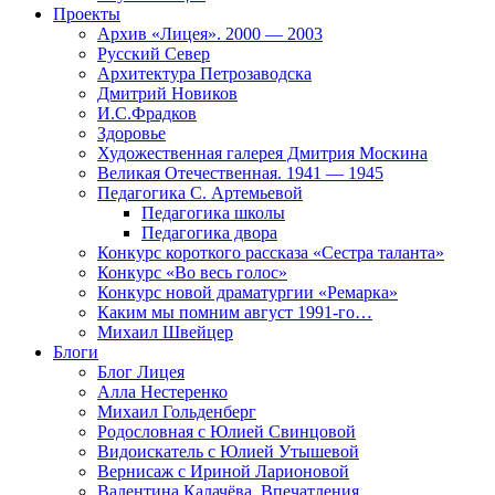
Проекты
Архив «Лицея». 2000 — 2003
Русский Север
Архитектура Петрозаводска
Дмитрий Новиков
И.С.Фрадков
Здоровье
Художественная галерея Дмитрия Москина
Великая Отечественная. 1941 — 1945
Педагогика С. Артемьевой
Педагогика школы
Педагогика двора
Конкурс короткого рассказа «Сестра таланта»
Конкурс «Во весь голос»
Конкурс новой драматургии «Ремарка»
Каким мы помним август 1991-го…
Михаил Швейцер
Блоги
Блог Лицея
Алла Нестеренко
Михаил Гольденберг
Родословная с Юлией Свинцовой
Видоискатель с Юлией Утышевой
Вернисаж с Ириной Ларионовой
Валентина Калачёва. Впечатления