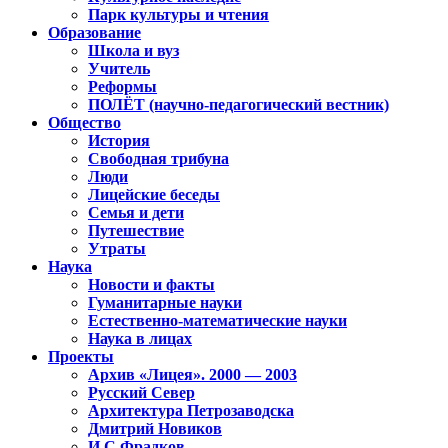
Парк культуры и чтения
Образование
Школа и вуз
Учитель
Реформы
ПОЛЁТ (научно-педагогический вестник)
Общество
История
Свободная трибуна
Люди
Лицейские беседы
Семья и дети
Путешествие
Утраты
Наука
Новости и факты
Гуманитарные науки
Естественно-математические науки
Наука в лицах
Проекты
Архив «Лицея». 2000 — 2003
Русский Север
Архитектура Петрозаводска
Дмитрий Новиков
И.С.Фрадков