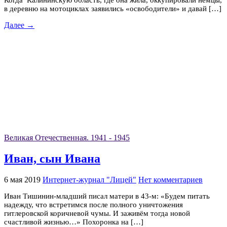
Когда Калининскую область, где она жила, оккупировали немцы,
в деревню на мотоциклах заявились «освободители» и давай […]
Далее →
Великая Отечественная. 1941 - 1945
Иван, сын Ивана
6 мая 2019
Интернет-журнал "Лицей"
Нет комментариев
Иван Тишинин-младший писал матери в 43-м: «Будем питать
надежду, что встретимся после полного уничтожения
гитлеровской коричневой чумы. И заживём тогда новой
счастливой жизнью…» Похоронка на […]