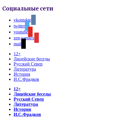
Социальные сети
vkontakte
twitter
youtube
zen-yandex
mail
12+
Лицейские беседы
Русский Север
Литература
История
И.С.Фрадков
12+
Лицейские беседы
Русский Север
Литература
История
И.С.Фрадков