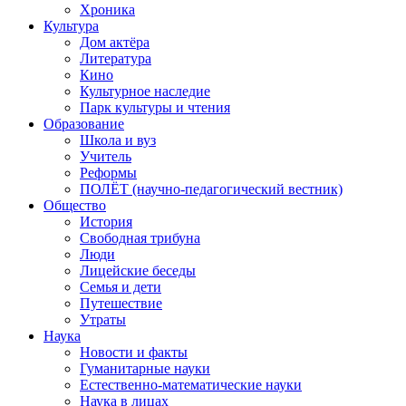
Хроника
Культура
Дом актёра
Литература
Кино
Культурное наследие
Парк культуры и чтения
Образование
Школа и вуз
Учитель
Реформы
ПОЛЁТ (научно-педагогический вестник)
Общество
История
Свободная трибуна
Люди
Лицейские беседы
Семья и дети
Путешествие
Утраты
Наука
Новости и факты
Гуманитарные науки
Естественно-математические науки
Наука в лицах