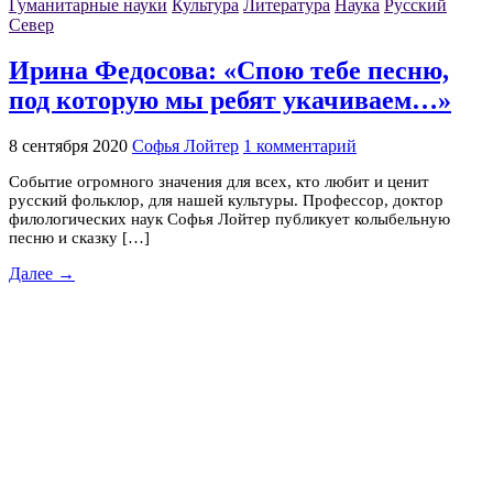
Гуманитарные науки
Культура
Литература
Наука
Русский
Север
Ирина Федосова: «Спою тебе песню,
под которую мы ребят укачиваем…»
8 сентября 2020
Софья Лойтер
1 комментарий
Событие огромного значения для всех, кто любит и ценит
русский фольклор, для нашей культуры. Профессор, доктор
филологических наук Софья Лойтер публикует колыбельную
песню и сказку […]
Далее →