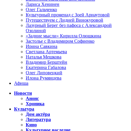
Лариса Хенинен
Олег Гальченко
Культурный променад с Зоей Арнаутовой
Путешествуем с Лидией Винокуровой
Лазурный Берег без пафоса с Александрой
Озолиной
«Задние мысли» Кирилла Олюшкина
Застолье с Владимиром Софиенко
Ирина Савкина
Светлана Артемьева
Наталья Мешкова
Владимир Берштейн
Екатерина Габалова
Олег Липовецкий
Илона Румянцева
Афиша
Новости
Анонс
Хроника
Культура
Дом актёра
Литература
Кино
Культурное наследие