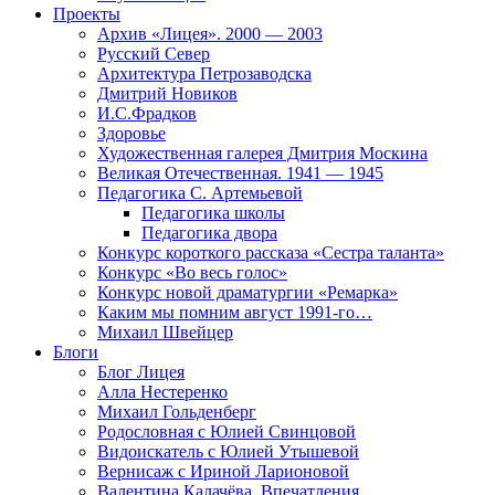
Проекты
Архив «Лицея». 2000 — 2003
Русский Север
Архитектура Петрозаводска
Дмитрий Новиков
И.С.Фрадков
Здоровье
Художественная галерея Дмитрия Москина
Великая Отечественная. 1941 — 1945
Педагогика С. Артемьевой
Педагогика школы
Педагогика двора
Конкурс короткого рассказа «Сестра таланта»
Конкурс «Во весь голос»
Конкурс новой драматургии «Ремарка»
Каким мы помним август 1991-го…
Михаил Швейцер
Блоги
Блог Лицея
Алла Нестеренко
Михаил Гольденберг
Родословная с Юлией Свинцовой
Видоискатель с Юлией Утышевой
Вернисаж с Ириной Ларионовой
Валентина Калачёва. Впечатления