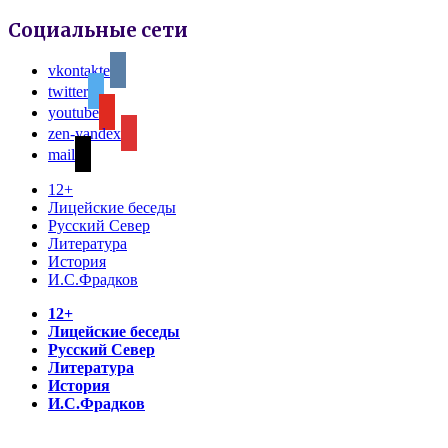
Социальные сети
vkontakte
twitter
youtube
zen-yandex
mail
12+
Лицейские беседы
Русский Север
Литература
История
И.С.Фрадков
12+
Лицейские беседы
Русский Север
Литература
История
И.С.Фрадков