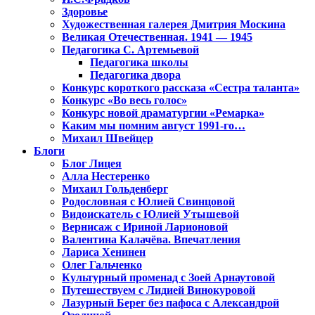
Здоровье
Художественная галерея Дмитрия Москина
Великая Отечественная. 1941 — 1945
Педагогика С. Артемьевой
Педагогика школы
Педагогика двора
Конкурс короткого рассказа «Сестра таланта»
Конкурс «Во весь голос»
Конкурс новой драматургии «Ремарка»
Каким мы помним август 1991-го…
Михаил Швейцер
Блоги
Блог Лицея
Алла Нестеренко
Михаил Гольденберг
Родословная с Юлией Свинцовой
Видоискатель с Юлией Утышевой
Вернисаж с Ириной Ларионовой
Валентина Калачёва. Впечатления
Лариса Хенинен
Олег Гальченко
Культурный променад с Зоей Арнаутовой
Путешествуем с Лидией Винокуровой
Лазурный Берег без пафоса с Александрой