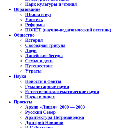
Парк культуры и чтения
Образование
Школа и вуз
Учитель
Реформы
ПОЛЁТ (научно-педагогический вестник)
Общество
История
Свободная трибуна
Люди
Лицейские беседы
Семья и дети
Путешествие
Утраты
Наука
Новости и факты
Гуманитарные науки
Естественно-математические науки
Наука в лицах
Проекты
Архив «Лицея». 2000 — 2003
Русский Север
Архитектура Петрозаводска
Дмитрий Новиков
И.С.Фрадков