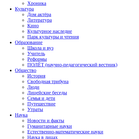
Хроника
Культура
Дом актёра
Литература
Кино
Культурное наследие
Парк культуры и чтения
Образование
Школа и вуз
Учитель
Реформы
ПОЛЁТ (научно-педагогический вестник)
Общество
История
Свободная трибуна
Люди
Лицейские беседы
Семья и дети
Путешествие
Утраты
Наука
Новости и факты
Гуманитарные науки
Естественно-математические науки
Наука в лицах