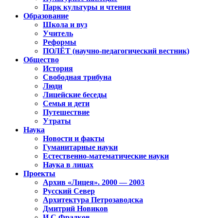
Парк культуры и чтения
Образование
Школа и вуз
Учитель
Реформы
ПОЛЁТ (научно-педагогический вестник)
Общество
История
Свободная трибуна
Люди
Лицейские беседы
Семья и дети
Путешествие
Утраты
Наука
Новости и факты
Гуманитарные науки
Естественно-математические науки
Наука в лицах
Проекты
Архив «Лицея». 2000 — 2003
Русский Север
Архитектура Петрозаводска
Дмитрий Новиков
И.С.Фрадков