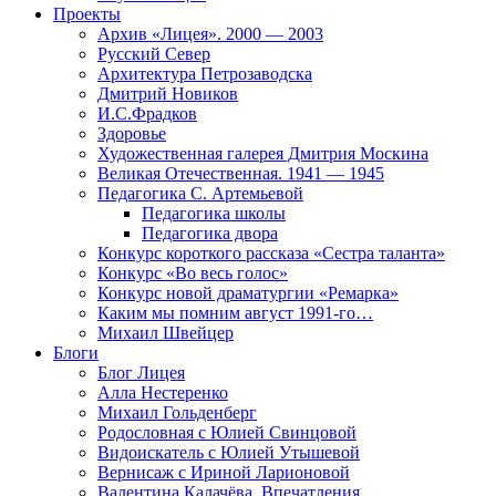
Проекты
Архив «Лицея». 2000 — 2003
Русский Север
Архитектура Петрозаводска
Дмитрий Новиков
И.С.Фрадков
Здоровье
Художественная галерея Дмитрия Москина
Великая Отечественная. 1941 — 1945
Педагогика С. Артемьевой
Педагогика школы
Педагогика двора
Конкурс короткого рассказа «Сестра таланта»
Конкурс «Во весь голос»
Конкурс новой драматургии «Ремарка»
Каким мы помним август 1991-го…
Михаил Швейцер
Блоги
Блог Лицея
Алла Нестеренко
Михаил Гольденберг
Родословная с Юлией Свинцовой
Видоискатель с Юлией Утышевой
Вернисаж с Ириной Ларионовой
Валентина Калачёва. Впечатления