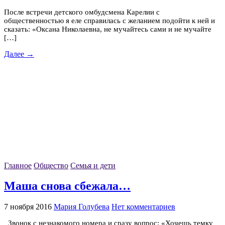
После встречи детского омбудсмена Карелии с
общественностью я еле справилась с желанием подойти к ней и
сказать: «Оксана Николаевна, не мучайтесь сами и не мучайте
[…]
Далее →
Главное
Общество
Семья и дети
Маша снова сбежала…
7 ноября 2016
Мария Голубева
Нет комментариев
Звонок с незнакомого номера и сразу вопрос: «Хочешь темку