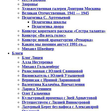
Здоровье
Художественная галерея Дмитрия Москина
Великая Отечественная. 1941 — 1945
Педагогика С. Артемьевой
Педагогика школы
Педагогика двора
Конкурс короткого рассказа «Сестра таланта»
Конкурс «Во весь голос»
Конкурс новой драматургии «Ремарка»
Каким мы помним август 1991-го…
Михаил Швейцер
Блоги
Блог Лицея
Алла Нестеренко
Михаил Гольденберг
Родословная с Юлией Свинцовой
Видоискатель с Юлией Утышевой
Вернисаж с Ириной Ларионовой
Валентина Калачёва. Впечатления
Лариса Хенинен
Олег Гальченко
Культурный променад с Зоей Арнаутовой
Путешествуем с Лидией Винокуровой
Лазурный Берег без пафоса с Александрой