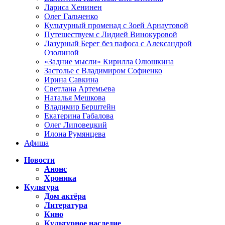
Лариса Хенинен
Олег Гальченко
Культурный променад с Зоей Арнаутовой
Путешествуем с Лидией Винокуровой
Лазурный Берег без пафоса с Александрой
Озолиной
«Задние мысли» Кирилла Олюшкина
Застолье с Владимиром Софиенко
Ирина Савкина
Светлана Артемьева
Наталья Мешкова
Владимир Берштейн
Екатерина Габалова
Олег Липовецкий
Илона Румянцева
Афиша
Новости
Анонс
Хроника
Культура
Дом актёра
Литература
Кино
Культурное наследие