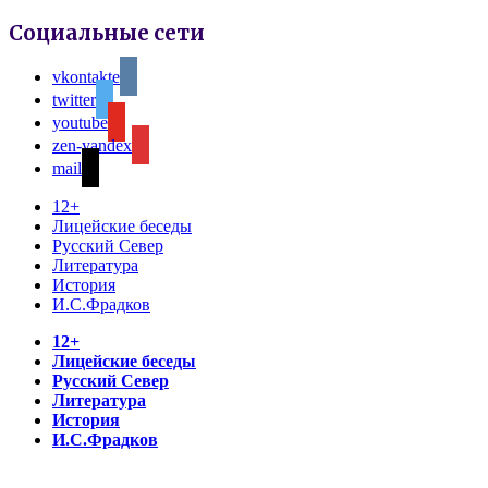
Социальные сети
vkontakte
twitter
youtube
zen-yandex
mail
12+
Лицейские беседы
Русский Север
Литература
История
И.С.Фрадков
12+
Лицейские беседы
Русский Север
Литература
История
И.С.Фрадков