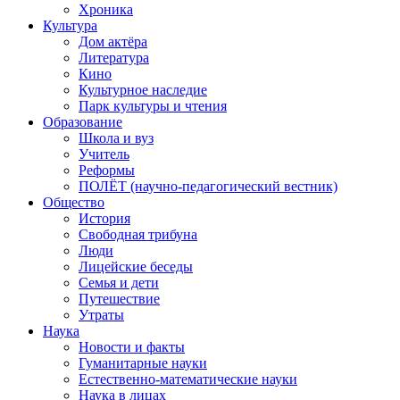
Хроника
Культура
Дом актёра
Литература
Кино
Культурное наследие
Парк культуры и чтения
Образование
Школа и вуз
Учитель
Реформы
ПОЛЁТ (научно-педагогический вестник)
Общество
История
Свободная трибуна
Люди
Лицейские беседы
Семья и дети
Путешествие
Утраты
Наука
Новости и факты
Гуманитарные науки
Естественно-математические науки
Наука в лицах