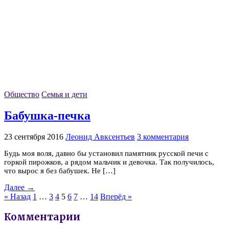
Общество
Семья и дети
Бабушка-печка
23 сентября 2016
Леонид Авксентьев
3 комментария
Будь моя воля, давно бы установил памятник русской печи с
горкой пирожков, а рядом мальчик и девочка. Так получилось,
что вырос я без бабушек. Не […]
Далее →
« Назад
1
…
3
4
5
6
7
…
14
Вперёд »
Комментарии