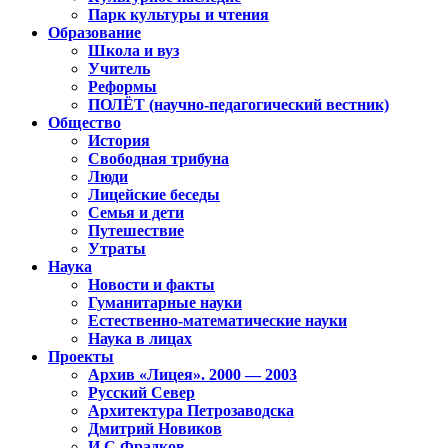
Парк культуры и чтения
Образование
Школа и вуз
Учитель
Реформы
ПОЛЁТ (научно-педагогический вестник)
Общество
История
Свободная трибуна
Люди
Лицейские беседы
Семья и дети
Путешествие
Утраты
Наука
Новости и факты
Гуманитарные науки
Естественно-математические науки
Наука в лицах
Проекты
Архив «Лицея». 2000 — 2003
Русский Север
Архитектура Петрозаводска
Дмитрий Новиков
И.С.Фрадков