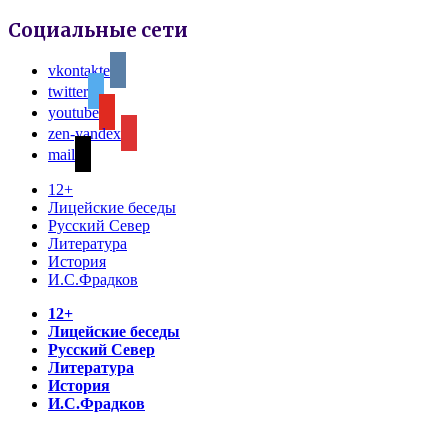
Социальные сети
vkontakte
twitter
youtube
zen-yandex
mail
12+
Лицейские беседы
Русский Север
Литература
История
И.С.Фрадков
12+
Лицейские беседы
Русский Север
Литература
История
И.С.Фрадков