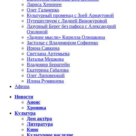
Лариса Хенинен
Олег Гальченко
Культурный променад с Зоей Арнаутовой
Путешествуем с Лидией Винокуровой
Лазурный Берег без пафоса с Александрой
Озолиной
«Задние мысли» Кирилла Олюшкина
Застолье с Владимиром Софиенко
Ирина Савкина
Светлана Артемьева
Наталья Мешкова
Владимир Берштейн
Екатерина Габалова
Олег Липовецкий
Илона Румянцева
Афиша
Новости
Анонс
Хроника
Культура
Дом актёра
Литература
Кино
Культурное наследие