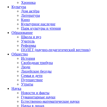
Хроника
Культура
Дом актёра
Литература
Кино
Культурное наследие
Парк культуры и чтения
Образование
Школа и вуз
Учитель
Реформы
ПОЛЁТ (научно-педагогический вестник)
Общество
История
Свободная трибуна
Люди
Лицейские беседы
Семья и дети
Путешествие
Утраты
Наука
Новости и факты
Гуманитарные науки
Естественно-математические науки
Наука в лицах