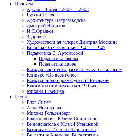
Проекты
Архив «Лицея». 2000 — 2003
Русский Север
Архитектура Петрозаводска
Дмитрий Новиков
И.С.Фрадков
Здоровье
Художественная галерея Дмитрия Москина
Великая Отечественная. 1941 — 1945
Педагогика С. Артемьевой
Педагогика школы
Педагогика двора
Конкурс короткого рассказа «Сестра таланта»
Конкурс «Во весь голос»
Конкурс новой драматургии «Ремарка»
Каким мы помним август 1991-го…
Михаил Швейцер
Блоги
Блог Лицея
Алла Нестеренко
Михаил Гольденберг
Родословная с Юлией Свинцовой
Видоискатель с Юлией Утышевой
Вернисаж с Ириной Ларионовой
Валентина Калачёва. Впечатления