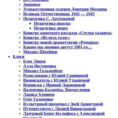
Здоровье
Художественная галерея Дмитрия Москина
Великая Отечественная. 1941 — 1945
Педагогика С. Артемьевой
Педагогика школы
Педагогика двора
Конкурс короткого рассказа «Сестра таланта»
Конкурс «Во весь голос»
Конкурс новой драматургии «Ремарка»
Каким мы помним август 1991-го…
Михаил Швейцер
Блоги
Блог Лицея
Алла Нестеренко
Михаил Гольденберг
Родословная с Юлией Свинцовой
Видоискатель с Юлией Утышевой
Вернисаж с Ириной Ларионовой
Валентина Калачёва. Впечатления
Лариса Хенинен
Олег Гальченко
Культурный променад с Зоей Арнаутовой
Путешествуем с Лидией Винокуровой
Лазурный Берег без пафоса с Александрой