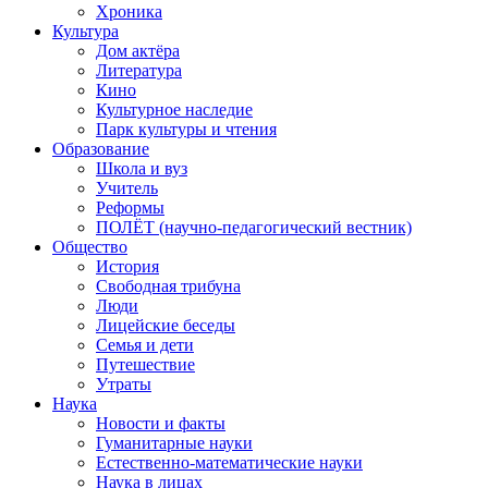
Хроника
Культура
Дом актёра
Литература
Кино
Культурное наследие
Парк культуры и чтения
Образование
Школа и вуз
Учитель
Реформы
ПОЛЁТ (научно-педагогический вестник)
Общество
История
Свободная трибуна
Люди
Лицейские беседы
Семья и дети
Путешествие
Утраты
Наука
Новости и факты
Гуманитарные науки
Естественно-математические науки
Наука в лицах