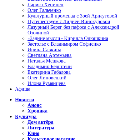
Лариса Хенинен
Олег Гальченко
Культурный променад с Зоей Арнаутовой
Путешествуем с Лидией Винокуровой
Лазурный Берег без пафоса с Александрой
Озолиной
«Задние мысли» Кирилла Олюшкина
Застолье с Владимиром Софиенко
Ирина Савкина
Светлана Артемьева
Наталья Мешкова
Владимир Берштейн
Екатерина Габалова
Олег Липовецкий
Илона Румянцева
Афиша
Новости
Анонс
Хроника
Культура
Дом актёра
Литература
Кино
Культурное наследие