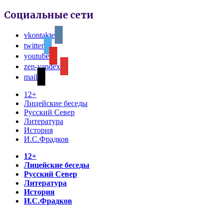
Социальные сети
vkontakte
twitter
youtube
zen-yandex
mail
12+
Лицейские беседы
Русский Север
Литература
История
И.С.Фрадков
12+
Лицейские беседы
Русский Север
Литература
История
И.С.Фрадков