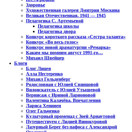
Здоровье
Художественная галерея Дмитрия Москина
Великая Отечественная. 1941 — 1945
Педагогика С. Артемьевой
Педагогика школы
Педагогика двора
Конкурс короткого рассказа «Сестра таланта»
Конкурс «Во весь голос»
Конкурс новой драматургии «Ремарка»
Каким мы помним август 1991-го…
Михаил Швейцер
Блоги
Блог Лицея
Алла Нестеренко
Михаил Гольденберг
Родословная с Юлией Свинцовой
Видоискатель с Юлией Утышевой
Вернисаж с Ириной Ларионовой
Валентина Калачёва. Впечатления
Лариса Хенинен
Олег Гальченко
Культурный променад с Зоей Арнаутовой
Путешествуем с Лидией Винокуровой
Лазурный Берег без пафоса с Александрой