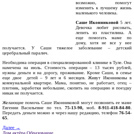
возможно, помогут
изменить к лучшему жизнь
маленького человека.
Саше Иконниковой
5 лет.
Девочка любит рисовать,
лепить из пластилина. А
еще помогать маме по
дому, хотя не все у нее
получается. У Саши тяжелое заболевание – детский
церебральный паралич.
Необходима операция в специализированной клинике в Туле. Она
намечена на июль. Стоимость операции – 13 тысяч рублей,
нужны деньги и на дорогу, проживание. Кроме Саши, в семье
еще двое детей – 9 лет и 6 месяцев. Живут Иконниковы в
коммунальной квартире. Мама, понятно, не работает, отец –
плотник, заработки небольшие, скопить на операцию и поездку
никак не получается.
Желающие помочь Саше Иконниковой могут позвонить ее маме
Евгении Васильевне по тел.
75-13-90,
моб.
8-911-418-84-80
.
Передать деньги можно и через нашу редакцию, телефон
76-54-
65
.
Далее →
Дом актёра
Образование