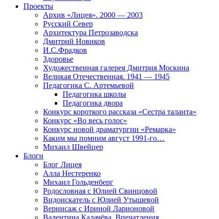
Проекты
Архив «Лицея». 2000 — 2003
Русский Север
Архитектура Петрозаводска
Дмитрий Новиков
И.С.Фрадков
Здоровье
Художественная галерея Дмитрия Москина
Великая Отечественная. 1941 — 1945
Педагогика С. Артемьевой
Педагогика школы
Педагогика двора
Конкурс короткого рассказа «Сестра таланта»
Конкурс «Во весь голос»
Конкурс новой драматургии «Ремарка»
Каким мы помним август 1991-го…
Михаил Швейцер
Блоги
Блог Лицея
Алла Нестеренко
Михаил Гольденберг
Родословная с Юлией Свинцовой
Видоискатель с Юлией Утышевой
Вернисаж с Ириной Ларионовой
Валентина Калачёва. Впечатления