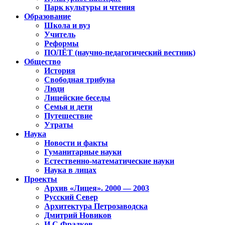
Парк культуры и чтения
Образование
Школа и вуз
Учитель
Реформы
ПОЛЁТ (научно-педагогический вестник)
Общество
История
Свободная трибуна
Люди
Лицейские беседы
Семья и дети
Путешествие
Утраты
Наука
Новости и факты
Гуманитарные науки
Естественно-математические науки
Наука в лицах
Проекты
Архив «Лицея». 2000 — 2003
Русский Север
Архитектура Петрозаводска
Дмитрий Новиков
И.С.Фрадков