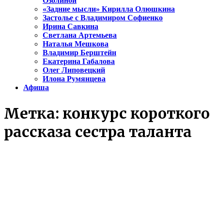
Озолиной
«Задние мысли» Кирилла Олюшкина
Застолье с Владимиром Софиенко
Ирина Савкина
Светлана Артемьева
Наталья Мешкова
Владимир Берштейн
Екатерина Габалова
Олег Липовецкий
Илона Румянцева
Афиша
Метка:
конкурс короткого
рассказа сестра таланта