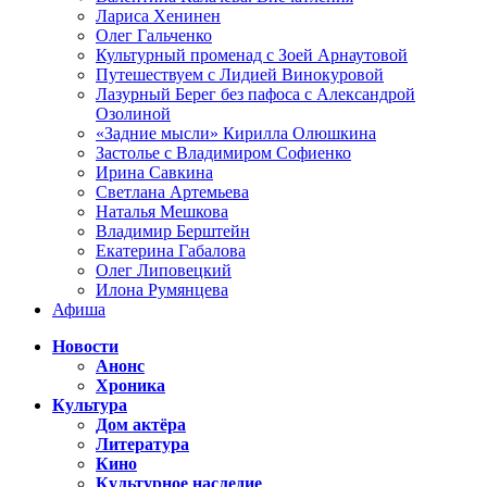
Лариса Хенинен
Олег Гальченко
Культурный променад с Зоей Арнаутовой
Путешествуем с Лидией Винокуровой
Лазурный Берег без пафоса с Александрой
Озолиной
«Задние мысли» Кирилла Олюшкина
Застолье с Владимиром Софиенко
Ирина Савкина
Светлана Артемьева
Наталья Мешкова
Владимир Берштейн
Екатерина Габалова
Олег Липовецкий
Илона Румянцева
Афиша
Новости
Анонс
Хроника
Культура
Дом актёра
Литература
Кино
Культурное наследие