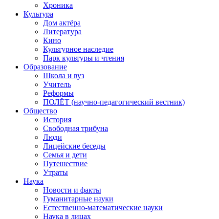
Хроника
Культура
Дом актёра
Литература
Кино
Культурное наследие
Парк культуры и чтения
Образование
Школа и вуз
Учитель
Реформы
ПОЛЁТ (научно-педагогический вестник)
Общество
История
Свободная трибуна
Люди
Лицейские беседы
Семья и дети
Путешествие
Утраты
Наука
Новости и факты
Гуманитарные науки
Естественно-математические науки
Наука в лицах