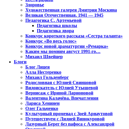
Здоровье
Художественная галерея Дмитрия Москина
Великая Отечественная. 1941 — 1945
Педагогика С. Артемьевой
Педагогика школы
Педагогика двора
Конкурс короткого рассказа «Сестра таланта»
Конкурс «Во весь голос»
Конкурс новой драматургии «Ремарка»
Каким мы помним август 1991-го…
Михаил Швейцер
Блоги
Блог Лицея
Алла Нестеренко
Михаил Гольденберг
Родословная с Юлией Свинцовой
Видоискатель с Юлией Утышевой
Вернисаж с Ириной Ларионовой
Валентина Калачёва. Впечатления
Лариса Хенинен
Олег Гальченко
Культурный променад с Зоей Арнаутовой
Путешествуем с Лидией Винокуровой
Лазурный Берег без пафоса с Александрой