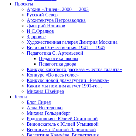
Проекты
Архив «Лицея». 2000 — 2003
Русский Север
Архитектура Петрозаводска
Дмитрий Новиков
И.С.Фрадков
Здоровье
Художественная галерея Дмитрия Москина
Великая Отечественная. 1941 — 1945
Педагогика С. Артемьевой
Педагогика школы
Педагогика двора
Конкурс короткого рассказа «Сестра таланта»
Конкурс «Во весь голос»
Конкурс новой драматургии «Ремарка»
Каким мы помним август 1991-го…
Михаил Швейцер
Блоги
Блог Лицея
Алла Нестеренко
Михаил Гольденберг
Родословная с Юлией Свинцовой
Видоискатель с Юлией Утышевой
Вернисаж с Ириной Ларионовой
Валентина Калачёва. Впечатления