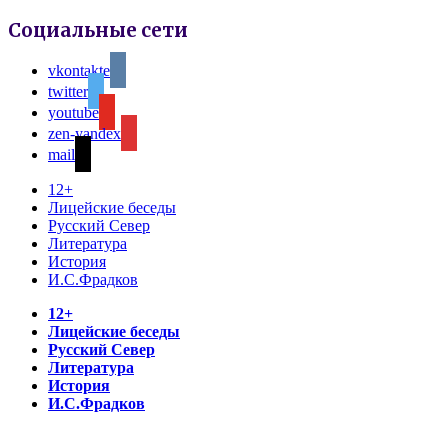
Социальные сети
vkontakte
twitter
youtube
zen-yandex
mail
12+
Лицейские беседы
Русский Север
Литература
История
И.С.Фрадков
12+
Лицейские беседы
Русский Север
Литература
История
И.С.Фрадков