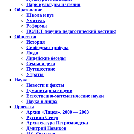
Парк культуры и чтения
Образование
Школа и вуз
Учитель
Реформы
ПОЛЁТ (научно-педагогический вестник)
Общество
История
Свободная трибуна
Люди
Лицейские беседы
Семья и дети
Путешествие
Утраты
Наука
Новости и факты
Гуманитарные науки
Естественно-математические науки
Наука в лицах
Проекты
Архив «Лицея». 2000 — 2003
Русский Север
Архитектура Петрозаводска
Дмитрий Новиков
И.С.Фрадков