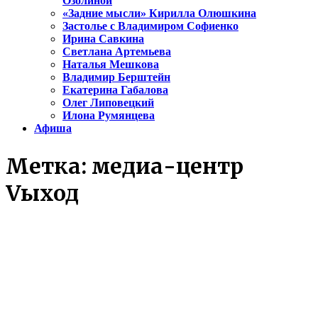
Озолиной
«Задние мысли» Кирилла Олюшкина
Застолье с Владимиром Софиенко
Ирина Савкина
Светлана Артемьева
Наталья Мешкова
Владимир Берштейн
Екатерина Габалова
Олег Липовецкий
Илона Румянцева
Афиша
Метка:
медиа-центр
Vыход