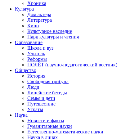
Хроника
Культура
Дом актёра
Литература
Кино
Культурное наследие
Парк культуры и чтения
Образование
Школа и вуз
Учитель
Реформы
ПОЛЁТ (научно-педагогический вестник)
Общество
История
Свободная трибуна
Люди
Лицейские беседы
Семья и дети
Путешествие
Утраты
Наука
Новости и факты
Гуманитарные науки
Естественно-математические науки
Наука в лицах