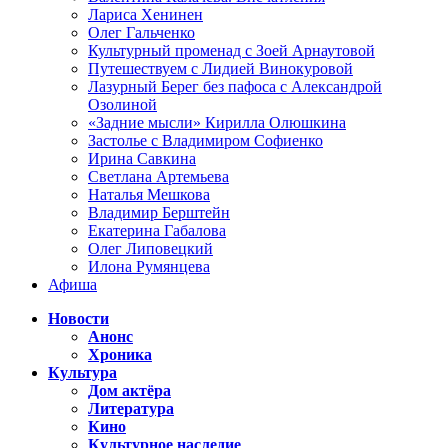
Лариса Хенинен
Олег Гальченко
Культурный променад с Зоей Арнаутовой
Путешествуем с Лидией Винокуровой
Лазурный Берег без пафоса с Александрой
Озолиной
«Задние мысли» Кирилла Олюшкина
Застолье с Владимиром Софиенко
Ирина Савкина
Светлана Артемьева
Наталья Мешкова
Владимир Берштейн
Екатерина Габалова
Олег Липовецкий
Илона Румянцева
Афиша
Новости
Анонс
Хроника
Культура
Дом актёра
Литература
Кино
Культурное наследие