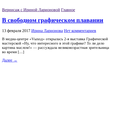
Вернисаж с Ириной Ларионовой
Главное
В свободном графическом плавании
13 февраля 2017
Ирина Ларионова
Нет комментариев
В медиа-центре «Vыход» открылась 2-я выставка Графической
мастерской «Ну, что интересного в этой графике? То ли дело
картина маслом!» — рассуждала великовозрастная зрительница
во время […]
Далее →