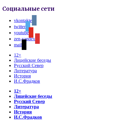
Социальные сети
vkontakte
twitter
youtube
zen-yandex
mail
12+
Лицейские беседы
Русский Север
Литература
История
И.С.Фрадков
12+
Лицейские беседы
Русский Север
Литература
История
И.С.Фрадков