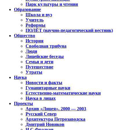
Парк культуры и чтения
Образование
Школа и вуз
Учитель
Реформы
ПОЛЁТ (научно-педагогический вестник)
Общество
История
Свободная трибуна
Люди
Лицейские беседы
Семья и дети
Путешествие
Утраты
Наука
Новости и факты
Гуманитарные науки
Естественно-математические науки
Наука в лицах
Проекты
Архив «Лицея». 2000 — 2003
Русский Север
Архитектура Петрозаводска
Дмитрий Новиков
И.С.Фрадков