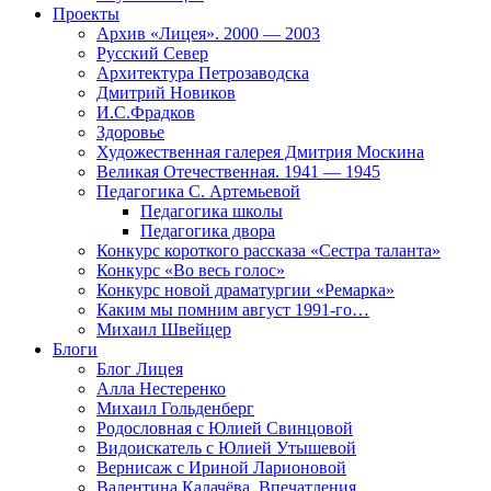
Проекты
Архив «Лицея». 2000 — 2003
Русский Север
Архитектура Петрозаводска
Дмитрий Новиков
И.С.Фрадков
Здоровье
Художественная галерея Дмитрия Москина
Великая Отечественная. 1941 — 1945
Педагогика С. Артемьевой
Педагогика школы
Педагогика двора
Конкурс короткого рассказа «Сестра таланта»
Конкурс «Во весь голос»
Конкурс новой драматургии «Ремарка»
Каким мы помним август 1991-го…
Михаил Швейцер
Блоги
Блог Лицея
Алла Нестеренко
Михаил Гольденберг
Родословная с Юлией Свинцовой
Видоискатель с Юлией Утышевой
Вернисаж с Ириной Ларионовой
Валентина Калачёва. Впечатления