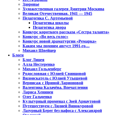
Здоровье
Художественная галерея Дмитрия Москина
Великая Отечественная. 1941 — 1945
Педагогика С. Артемьевой
Педагогика школы
Педагогика двора
Конкурс короткого рассказа «Сестра таланта»
Конкурс «Во весь голос»
Конкурс новой драматургии «Ремарка»
Каким мы помним август 1991-го…
Михаил Швейцер
Блоги
Блог Лицея
Алла Нестеренко
Михаил Гольденберг
Родословная с Юлией Свинцовой
Видоискатель с Юлией Утышевой
Вернисаж с Ириной Ларионовой
Валентина Калачёва. Впечатления
Лариса Хенинен
Олег Гальченко
Культурный променад с Зоей Арнаутовой
Путешествуем с Лидией Винокуровой
Лазурный Берег без пафоса с Александрой