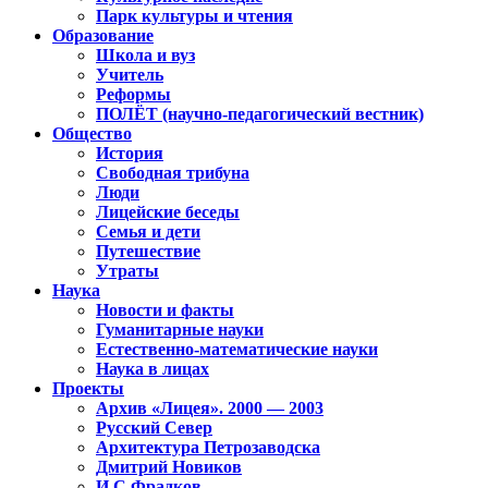
Парк культуры и чтения
Образование
Школа и вуз
Учитель
Реформы
ПОЛЁТ (научно-педагогический вестник)
Общество
История
Свободная трибуна
Люди
Лицейские беседы
Семья и дети
Путешествие
Утраты
Наука
Новости и факты
Гуманитарные науки
Естественно-математические науки
Наука в лицах
Проекты
Архив «Лицея». 2000 — 2003
Русский Север
Архитектура Петрозаводска
Дмитрий Новиков
И.С.Фрадков