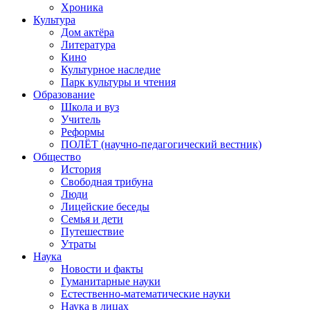
Хроника
Культура
Дом актёра
Литература
Кино
Культурное наследие
Парк культуры и чтения
Образование
Школа и вуз
Учитель
Реформы
ПОЛЁТ (научно-педагогический вестник)
Общество
История
Свободная трибуна
Люди
Лицейские беседы
Семья и дети
Путешествие
Утраты
Наука
Новости и факты
Гуманитарные науки
Естественно-математические науки
Наука в лицах