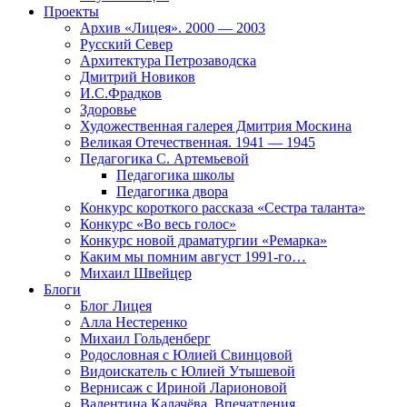
Проекты
Архив «Лицея». 2000 — 2003
Русский Север
Архитектура Петрозаводска
Дмитрий Новиков
И.С.Фрадков
Здоровье
Художественная галерея Дмитрия Москина
Великая Отечественная. 1941 — 1945
Педагогика С. Артемьевой
Педагогика школы
Педагогика двора
Конкурс короткого рассказа «Сестра таланта»
Конкурс «Во весь голос»
Конкурс новой драматургии «Ремарка»
Каким мы помним август 1991-го…
Михаил Швейцер
Блоги
Блог Лицея
Алла Нестеренко
Михаил Гольденберг
Родословная с Юлией Свинцовой
Видоискатель с Юлией Утышевой
Вернисаж с Ириной Ларионовой
Валентина Калачёва. Впечатления