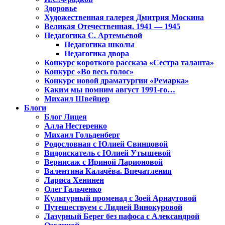
Здоровье
Художественная галерея Дмитрия Москина
Великая Отечественная. 1941 — 1945
Педагогика С. Артемьевой
Педагогика школы
Педагогика двора
Конкурс короткого рассказа «Сестра таланта»
Конкурс «Во весь голос»
Конкурс новой драматургии «Ремарка»
Каким мы помним август 1991-го…
Михаил Швейцер
Блоги
Блог Лицея
Алла Нестеренко
Михаил Гольденберг
Родословная с Юлией Свинцовой
Видоискатель с Юлией Утышевой
Вернисаж с Ириной Ларионовой
Валентина Калачёва. Впечатления
Лариса Хенинен
Олег Гальченко
Культурный променад с Зоей Арнаутовой
Путешествуем с Лидией Винокуровой
Лазурный Берег без пафоса с Александрой