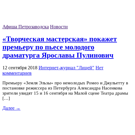
Афиша Петрозаводска
Новости
«Творческая мастерская» покажет
премьеру по пьесе молодого
драматурга Ярославы Пулинович
12 сентября 2018
Интернет-журнал "Лицей"
Нет
комментариев
Премьеру «Земля Эльзы» про немолодых Ромео и Джульетту в
постановке режиссера из Петербурга Александра Насенкова
зрители увидят 15 и 16 сентября на Малой сцене Театра драмы
[…]
Далее →