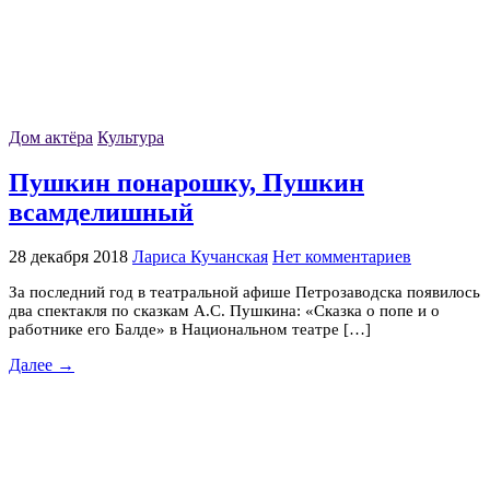
Дом актёра
Культура
Пушкин понарошку, Пушкин
всамделишный
28 декабря 2018
Лариса Кучанская
Нет комментариев
За последний год в театральной афише Петрозаводска появилось
два спектакля по сказкам А.С. Пушкина: «Сказка о попе и о
работнике его Балде» в Национальном театре […]
Далее →