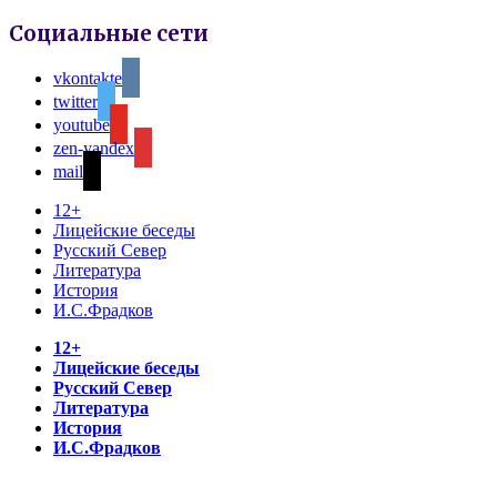
Социальные сети
vkontakte
twitter
youtube
zen-yandex
mail
12+
Лицейские беседы
Русский Север
Литература
История
И.С.Фрадков
12+
Лицейские беседы
Русский Север
Литература
История
И.С.Фрадков