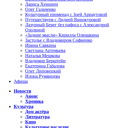
Лариса Хенинен
Олег Гальченко
Культурный променад с Зоей Арнаутовой
Путешествуем с Лидией Винокуровой
Лазурный Берег без пафоса с Александрой
Озолиной
«Задние мысли» Кирилла Олюшкина
Застолье с Владимиром Софиенко
Ирина Савкина
Светлана Артемьева
Наталья Мешкова
Владимир Берштейн
Екатерина Габалова
Олег Липовецкий
Илона Румянцева
Афиша
Новости
Анонс
Хроника
Культура
Дом актёра
Литература
Кино
Культурное наследие