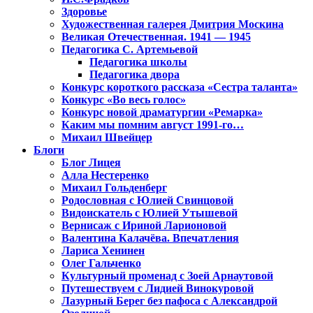
Здоровье
Художественная галерея Дмитрия Москина
Великая Отечественная. 1941 — 1945
Педагогика С. Артемьевой
Педагогика школы
Педагогика двора
Конкурс короткого рассказа «Сестра таланта»
Конкурс «Во весь голос»
Конкурс новой драматургии «Ремарка»
Каким мы помним август 1991-го…
Михаил Швейцер
Блоги
Блог Лицея
Алла Нестеренко
Михаил Гольденберг
Родословная с Юлией Свинцовой
Видоискатель с Юлией Утышевой
Вернисаж с Ириной Ларионовой
Валентина Калачёва. Впечатления
Лариса Хенинен
Олег Гальченко
Культурный променад с Зоей Арнаутовой
Путешествуем с Лидией Винокуровой
Лазурный Берег без пафоса с Александрой