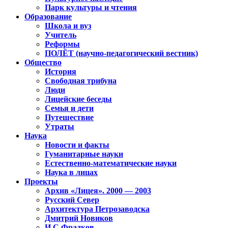
Парк культуры и чтения
Образование
Школа и вуз
Учитель
Реформы
ПОЛЁТ (научно-педагогический вестник)
Общество
История
Свободная трибуна
Люди
Лицейские беседы
Семья и дети
Путешествие
Утраты
Наука
Новости и факты
Гуманитарные науки
Естественно-математические науки
Наука в лицах
Проекты
Архив «Лицея». 2000 — 2003
Русский Север
Архитектура Петрозаводска
Дмитрий Новиков
И.С.Фрадков