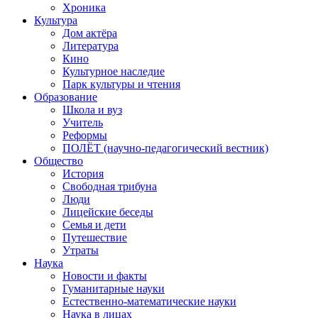
Хроника
Культура
Дом актёра
Литература
Кино
Культурное наследие
Парк культуры и чтения
Образование
Школа и вуз
Учитель
Реформы
ПОЛЁТ (научно-педагогический вестник)
Общество
История
Свободная трибуна
Люди
Лицейские беседы
Семья и дети
Путешествие
Утраты
Наука
Новости и факты
Гуманитарные науки
Естественно-математические науки
Наука в лицах