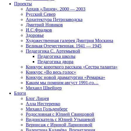
Проекты
Архив «Лицея». 2000 — 2003
Русский Север
Архитектура Петрозаводска
Дмитрий Новиков
И.С.Фрадков
Здоровье
Художественная галерея Дмитрия Москина
Великая Отечественная. 1941 — 1945
Педагогика С. Артемьевой
Педагогика школы
Педагогика двора
Конкурс короткого рассказа «Сестра таланта»
Конкурс «Во весь голос»
Конкурс новой драматургии «Ремарка»
Каким мы помним август 1991-го…
Михаил Швейцер
Блоги
Блог Лицея
Алла Нестеренко
Михаил Гольденберг
Родословная с Юлией Свинцовой
Видоискатель с Юлией Утышевой
Вернисаж с Ириной Ларионовой
Валентина Калачёва. Впечатления