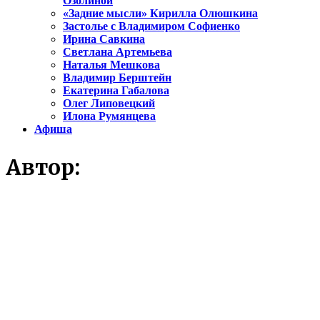
Озолиной
«Задние мысли» Кирилла Олюшкина
Застолье с Владимиром Софиенко
Ирина Савкина
Светлана Артемьева
Наталья Мешкова
Владимир Берштейн
Екатерина Габалова
Олег Липовецкий
Илона Румянцева
Афиша
Автор: