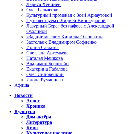
Лариса Хенинен
Олег Гальченко
Культурный променад с Зоей Арнаутовой
Путешествуем с Лидией Винокуровой
Лазурный Берег без пафоса с Александрой
Озолиной
«Задние мысли» Кирилла Олюшкина
Застолье с Владимиром Софиенко
Ирина Савкина
Светлана Артемьева
Наталья Мешкова
Владимир Берштейн
Екатерина Габалова
Олег Липовецкий
Илона Румянцева
Афиша
Новости
Анонс
Хроника
Культура
Дом актёра
Литература
Кино
Культурное наследие