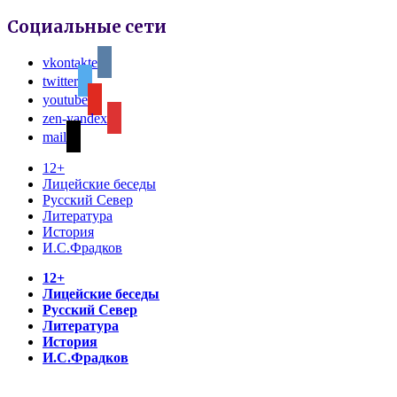
Социальные сети
vkontakte
twitter
youtube
zen-yandex
mail
12+
Лицейские беседы
Русский Север
Литература
История
И.С.Фрадков
12+
Лицейские беседы
Русский Север
Литература
История
И.С.Фрадков