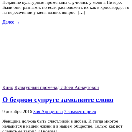
Недавние культурные променады случились у меня в Питере.
Были они разными, но если расположить их как в кроссворде, то
на пересечении у меня возник вопрос: […]
Далее →
Кино
Культурный променад с Зоей Арнаутовой
О бедном супруге замолвите слово
9 декабря 2016
Зоя Арнаутова
7 комментариев
Женщина должна быть счастливой в любви. И тогда многое
наладится в нашей жизни и в нашем обществе. Только как вот
сделать ее такой? О новом […]