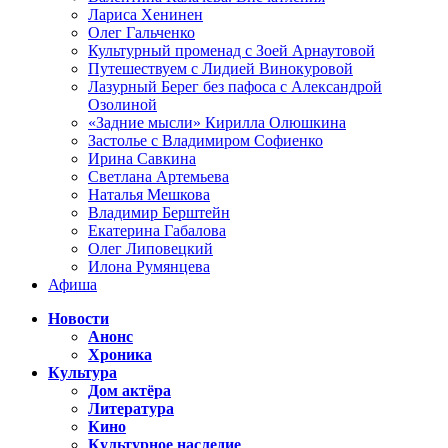
Лариса Хенинен
Олег Гальченко
Культурный променад с Зоей Арнаутовой
Путешествуем с Лидией Винокуровой
Лазурный Берег без пафоса с Александрой
Озолиной
«Задние мысли» Кирилла Олюшкина
Застолье с Владимиром Софиенко
Ирина Савкина
Светлана Артемьева
Наталья Мешкова
Владимир Берштейн
Екатерина Габалова
Олег Липовецкий
Илона Румянцева
Афиша
Новости
Анонс
Хроника
Культура
Дом актёра
Литература
Кино
Культурное наследие