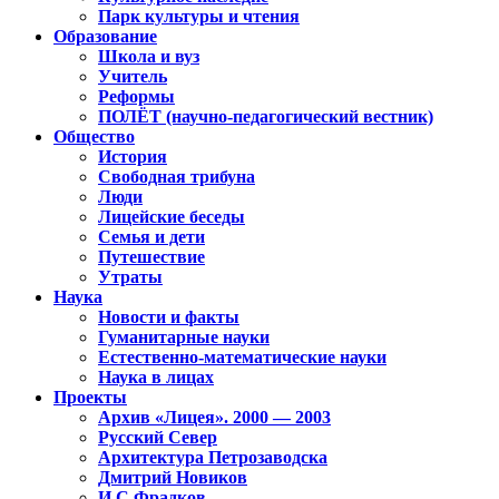
Парк культуры и чтения
Образование
Школа и вуз
Учитель
Реформы
ПОЛЁТ (научно-педагогический вестник)
Общество
История
Свободная трибуна
Люди
Лицейские беседы
Семья и дети
Путешествие
Утраты
Наука
Новости и факты
Гуманитарные науки
Естественно-математические науки
Наука в лицах
Проекты
Архив «Лицея». 2000 — 2003
Русский Север
Архитектура Петрозаводска
Дмитрий Новиков
И.С.Фрадков