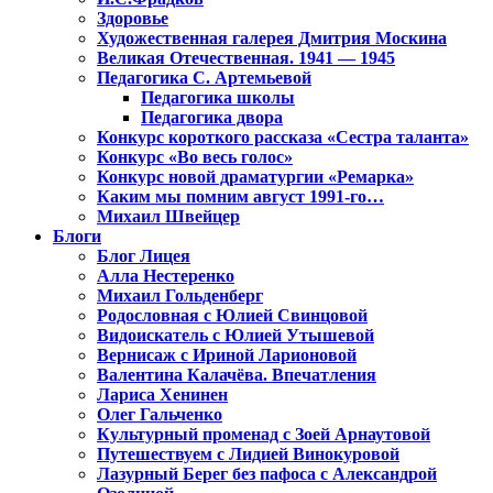
Здоровье
Художественная галерея Дмитрия Москина
Великая Отечественная. 1941 — 1945
Педагогика С. Артемьевой
Педагогика школы
Педагогика двора
Конкурс короткого рассказа «Сестра таланта»
Конкурс «Во весь голос»
Конкурс новой драматургии «Ремарка»
Каким мы помним август 1991-го…
Михаил Швейцер
Блоги
Блог Лицея
Алла Нестеренко
Михаил Гольденберг
Родословная с Юлией Свинцовой
Видоискатель с Юлией Утышевой
Вернисаж с Ириной Ларионовой
Валентина Калачёва. Впечатления
Лариса Хенинен
Олег Гальченко
Культурный променад с Зоей Арнаутовой
Путешествуем с Лидией Винокуровой
Лазурный Берег без пафоса с Александрой