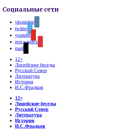
Социальные сети
vkontakte
twitter
youtube
zen-yandex
mail
12+
Лицейские беседы
Русский Север
Литература
История
И.С.Фрадков
12+
Лицейские беседы
Русский Север
Литература
История
И.С.Фрадков