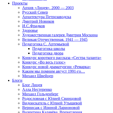
Проекты
Архив «Лицея». 2000 — 2003
Русский Север
Архитектура Петрозаводска
Дмитрий Новиков
И.С.Фрадков
Здоровье
Художественная галерея Дмитрия Москина
Великая Отечественная. 1941 — 1945
Педагогика С. Артемьевой
Педагогика школы
Педагогика двора
Конкурс короткого рассказа «Сестра таланта»
Конкурс «Во весь голос»
Конкурс новой драматургии «Ремарка»
Каким мы помним август 1991-го…
Михаил Швейцер
Блоги
Блог Лицея
Алла Нестеренко
Михаил Гольденберг
Родословная с Юлией Свинцовой
Видоискатель с Юлией Утышевой
Вернисаж с Ириной Ларионовой
Валентина Калачёва. Впечатления