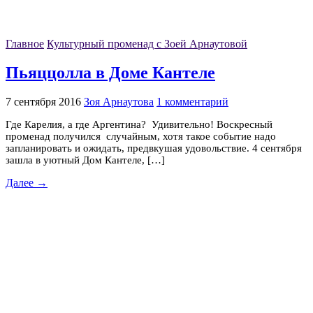
Главное
Культурный променад с Зоей Арнаутовой
Пьяццолла в Доме Кантеле
7 сентября 2016
Зоя Арнаутова
1 комментарий
Где Карелия, а где Аргентина? Удивительно! Воскресный
променад получился случайным, хотя такое событие надо
запланировать и ожидать, предвкушая удовольствие. 4 сентября
зашла в уютный Дом Кантеле, […]
Далее →