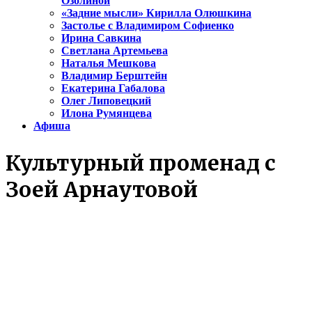
Озолиной
«Задние мысли» Кирилла Олюшкина
Застолье с Владимиром Софиенко
Ирина Савкина
Светлана Артемьева
Наталья Мешкова
Владимир Берштейн
Екатерина Габалова
Олег Липовецкий
Илона Румянцева
Афиша
Культурный променад с
Зоей Арнаутовой