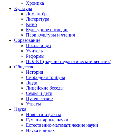
Хроника
Культура
Дом актёра
Литература
Кино
Культурное наследие
Парк культуры и чтения
Образование
Школа и вуз
Учитель
Реформы
ПОЛЁТ (научно-педагогический вестник)
Общество
История
Свободная трибуна
Люди
Лицейские беседы
Семья и дети
Путешествие
Утраты
Наука
Новости и факты
Гуманитарные науки
Естественно-математические науки
Наука в лицах