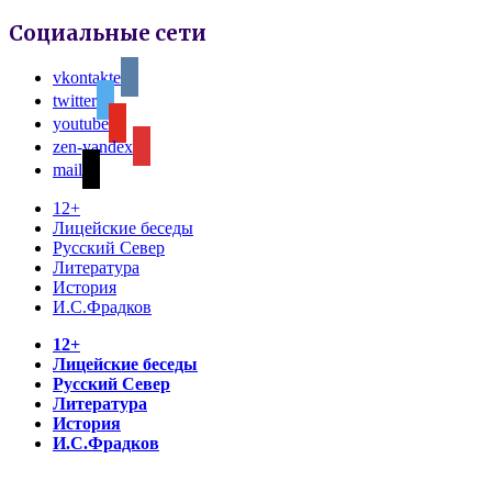
Социальные сети
vkontakte
twitter
youtube
zen-yandex
mail
12+
Лицейские беседы
Русский Север
Литература
История
И.С.Фрадков
12+
Лицейские беседы
Русский Север
Литература
История
И.С.Фрадков