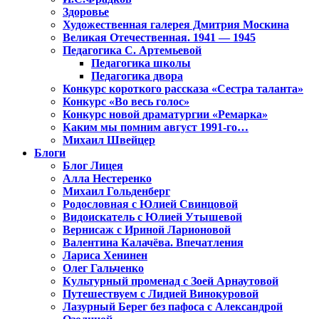
Здоровье
Художественная галерея Дмитрия Москина
Великая Отечественная. 1941 — 1945
Педагогика С. Артемьевой
Педагогика школы
Педагогика двора
Конкурс короткого рассказа «Сестра таланта»
Конкурс «Во весь голос»
Конкурс новой драматургии «Ремарка»
Каким мы помним август 1991-го…
Михаил Швейцер
Блоги
Блог Лицея
Алла Нестеренко
Михаил Гольденберг
Родословная с Юлией Свинцовой
Видоискатель с Юлией Утышевой
Вернисаж с Ириной Ларионовой
Валентина Калачёва. Впечатления
Лариса Хенинен
Олег Гальченко
Культурный променад с Зоей Арнаутовой
Путешествуем с Лидией Винокуровой
Лазурный Берег без пафоса с Александрой