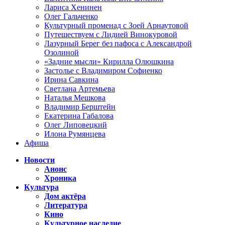
Лариса Хенинен
Олег Гальченко
Культурный променад с Зоей Арнаутовой
Путешествуем с Лидией Винокуровой
Лазурный Берег без пафоса с Александрой
Озолиной
«Задние мысли» Кирилла Олюшкина
Застолье с Владимиром Софиенко
Ирина Савкина
Светлана Артемьева
Наталья Мешкова
Владимир Берштейн
Екатерина Габалова
Олег Липовецкий
Илона Румянцева
Афиша
Новости
Анонс
Хроника
Культура
Дом актёра
Литература
Кино
Культурное наследие