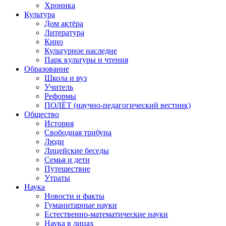
Хроника
Культура
Дом актёра
Литература
Кино
Культурное наследие
Парк культуры и чтения
Образование
Школа и вуз
Учитель
Реформы
ПОЛЁТ (научно-педагогический вестник)
Общество
История
Свободная трибуна
Люди
Лицейские беседы
Семья и дети
Путешествие
Утраты
Наука
Новости и факты
Гуманитарные науки
Естественно-математические науки
Наука в лицах