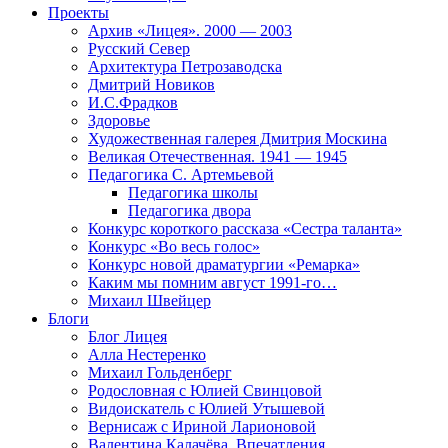
Проекты
Архив «Лицея». 2000 — 2003
Русский Север
Архитектура Петрозаводска
Дмитрий Новиков
И.С.Фрадков
Здоровье
Художественная галерея Дмитрия Москина
Великая Отечественная. 1941 — 1945
Педагогика С. Артемьевой
Педагогика школы
Педагогика двора
Конкурс короткого рассказа «Сестра таланта»
Конкурс «Во весь голос»
Конкурс новой драматургии «Ремарка»
Каким мы помним август 1991-го…
Михаил Швейцер
Блоги
Блог Лицея
Алла Нестеренко
Михаил Гольденберг
Родословная с Юлией Свинцовой
Видоискатель с Юлией Утышевой
Вернисаж с Ириной Ларионовой
Валентина Калачёва. Впечатления