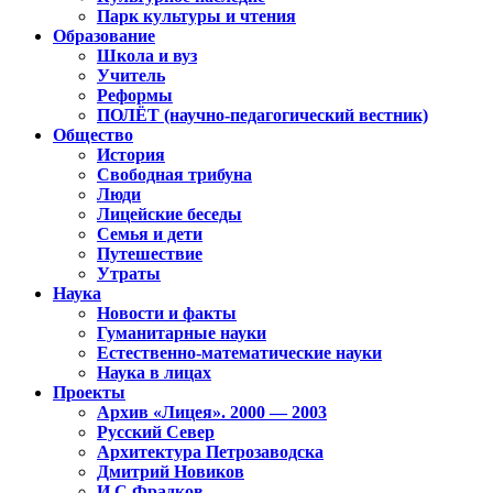
Парк культуры и чтения
Образование
Школа и вуз
Учитель
Реформы
ПОЛЁТ (научно-педагогический вестник)
Общество
История
Свободная трибуна
Люди
Лицейские беседы
Семья и дети
Путешествие
Утраты
Наука
Новости и факты
Гуманитарные науки
Естественно-математические науки
Наука в лицах
Проекты
Архив «Лицея». 2000 — 2003
Русский Север
Архитектура Петрозаводска
Дмитрий Новиков
И.С.Фрадков