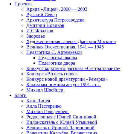
Проекты
Архив «Лицея». 2000 — 2003
Русский Север
Архитектура Петрозаводска
Дмитрий Новиков
И.С.Фрадков
Здоровье
Художественная галерея Дмитрия Москина
Великая Отечественная. 1941 — 1945
Педагогика С. Артемьевой
Педагогика школы
Педагогика двора
Конкурс короткого рассказа «Сестра таланта»
Конкурс «Во весь голос»
Конкурс новой драматургии «Ремарка»
Каким мы помним август 1991-го…
Михаил Швейцер
Блоги
Блог Лицея
Алла Нестеренко
Михаил Гольденберг
Родословная с Юлией Свинцовой
Видоискатель с Юлией Утышевой
Вернисаж с Ириной Ларионовой
Валентина Калачёва. Впечатления