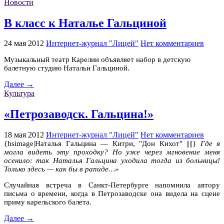
Новости
В класс к Наталье Гальциной
24 мая 2012
Интернет-журнал "Лицей"
Нет комментариев
Музыкальный театр Карелии объявляет набор в детскую
балетную студию Натальи Гальциной.
Далее →
Культура
«Петрозаводск. Гальцина!»
18 мая 2012
Интернет-журнал "Лицей"
Нет комментариев
{hsimage|Наталья Гальцина — Китри, "Дон Кихот" ||||}
Где я
могла видеть эту проходку? Но уже через мгновение меня
осенило: так Наталья Гальцина уходила тогда из больницы!
Только здесь — как бы в рапиде…»
Случайная встреча в Санкт-Петербурге напомнила автору
письма о времени, когда в Петрозаводске она видела на сцене
приму карельского балета.
Далее →