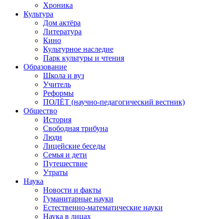
Хроника
Культура
Дом актёра
Литература
Кино
Культурное наследие
Парк культуры и чтения
Образование
Школа и вуз
Учитель
Реформы
ПОЛЁТ (научно-педагогический вестник)
Общество
История
Свободная трибуна
Люди
Лицейские беседы
Семья и дети
Путешествие
Утраты
Наука
Новости и факты
Гуманитарные науки
Естественно-математические науки
Наука в лицах