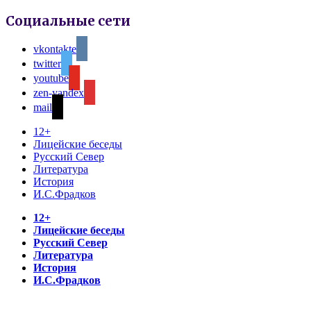
Социальные сети
vkontakte
twitter
youtube
zen-yandex
mail
12+
Лицейские беседы
Русский Север
Литература
История
И.С.Фрадков
12+
Лицейские беседы
Русский Север
Литература
История
И.С.Фрадков