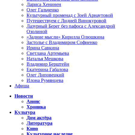
Лариса Хенинен
Олег Гальченко
Культурный променад с Зоей Арнаутовой
Путешествуем с Лидией Винокуровой
Лазурный Берег без пафоса с Александрой
Озолиной
«Задние мысли» Кирилла Олюшкина
Застолье с Владимиром Софиенко
Ирина Савкина
Светлана Артемьева
Наталья Мешкова
Владимир Берштейн
Екатерина Габалова
Олег Липовецкий
Илона Румянцева
Афиша
Новости
Анонс
Хроника
Культура
Дом актёра
Литература
Кино
Культурное наследие