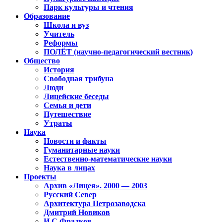
Парк культуры и чтения
Образование
Школа и вуз
Учитель
Реформы
ПОЛЁТ (научно-педагогический вестник)
Общество
История
Свободная трибуна
Люди
Лицейские беседы
Семья и дети
Путешествие
Утраты
Наука
Новости и факты
Гуманитарные науки
Естественно-математические науки
Наука в лицах
Проекты
Архив «Лицея». 2000 — 2003
Русский Север
Архитектура Петрозаводска
Дмитрий Новиков
И.С.Фрадков