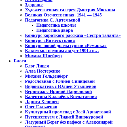
Здоровье
Художественная галерея Дмитрия Москина
Великая Отечественная. 1941 — 1945
Педагогика С. Артемьевой
Педагогика школы
Педагогика двора
Конкурс короткого рассказа «Сестра таланта»
Конкурс «Во весь голос»
Конкурс новой драматургии «Ремарка»
Каким мы помним август 1991-го…
Михаил Швейцер
Блоги
Блог Лицея
Алла Нестеренко
Михаил Гольденберг
Родословная с Юлией Свинцовой
Видоискатель с Юлией Утышевой
Вернисаж с Ириной Ларионовой
Валентина Калачёва. Впечатления
Лариса Хенинен
Олег Гальченко
Культурный променад с Зоей Арнаутовой
Путешествуем с Лидией Винокуровой
Лазурный Берег без пафоса с Александрой