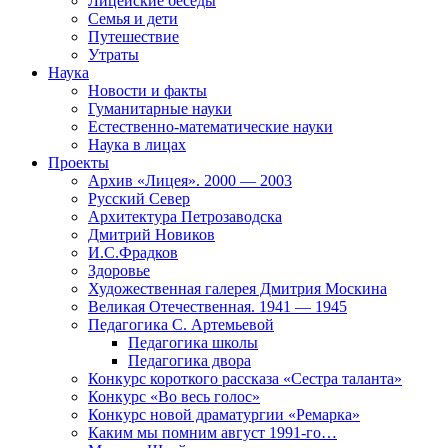
Лицейские беседы
Семья и дети
Путешествие
Утраты
Наука
Новости и факты
Гуманитарные науки
Естественно-математические науки
Наука в лицах
Проекты
Архив «Лицея». 2000 — 2003
Русский Север
Архитектура Петрозаводска
Дмитрий Новиков
И.С.Фрадков
Здоровье
Художественная галерея Дмитрия Москина
Великая Отечественная. 1941 — 1945
Педагогика С. Артемьевой
Педагогика школы
Педагогика двора
Конкурс короткого рассказа «Сестра таланта»
Конкурс «Во весь голос»
Конкурс новой драматургии «Ремарка»
Каким мы помним август 1991-го…