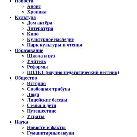
Новости
Анонс
Хроника
Культура
Дом актёра
Литература
Кино
Культурное наследие
Парк культуры и чтения
Образование
Школа и вуз
Учитель
Реформы
ПОЛЁТ (научно-педагогический вестник)
Общество
История
Свободная трибуна
Люди
Лицейские беседы
Семья и дети
Путешествие
Утраты
Наука
Новости и факты
Гуманитарные науки