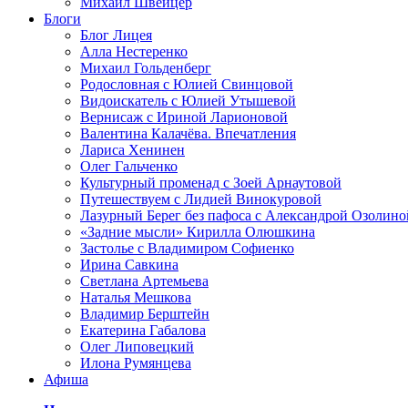
Михаил Швейцер
Блоги
Блог Лицея
Алла Нестеренко
Михаил Гольденберг
Родословная с Юлией Свинцовой
Видоискатель с Юлией Утышевой
Вернисаж с Ириной Ларионовой
Валентина Калачёва. Впечатления
Лариса Хенинен
Олег Гальченко
Культурный променад с Зоей Арнаутовой
Путешествуем с Лидией Винокуровой
Лазурный Берег без пафоса с Александрой Озолино
«Задние мысли» Кирилла Олюшкина
Застолье с Владимиром Софиенко
Ирина Савкина
Светлана Артемьева
Наталья Мешкова
Владимир Берштейн
Екатерина Габалова
Олег Липовецкий
Илона Румянцева
Афиша