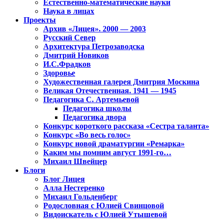
Естественно-математические науки
Наука в лицах
Проекты
Архив «Лицея». 2000 — 2003
Русский Север
Архитектура Петрозаводска
Дмитрий Новиков
И.С.Фрадков
Здоровье
Художественная галерея Дмитрия Москина
Великая Отечественная. 1941 — 1945
Педагогика С. Артемьевой
Педагогика школы
Педагогика двора
Конкурс короткого рассказа «Сестра таланта»
Конкурс «Во весь голос»
Конкурс новой драматургии «Ремарка»
Каким мы помним август 1991-го…
Михаил Швейцер
Блоги
Блог Лицея
Алла Нестеренко
Михаил Гольденберг
Родословная с Юлией Свинцовой
Видоискатель с Юлией Утышевой