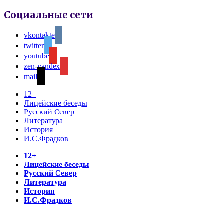
Социальные сети
vkontakte
twitter
youtube
zen-yandex
mail
12+
Лицейские беседы
Русский Север
Литература
История
И.С.Фрадков
12+
Лицейские беседы
Русский Север
Литература
История
И.С.Фрадков