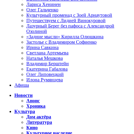
Лариса Хенинен
Олег Гальченко
Культурный променад с Зоей Арнаутовой
Путешествуем с Лидией Винокуровой
Лазурный Берег без пафоса с Александрой
Озолиной
«Задние мысли» Кирилла Олюшкина
Застолье с Владимиром Софиенко
Ирина Савкина
Светлана Артемьева
Наталья Мешкова
Владимир Берштейн
Екатерина Габалова
Олег Липовецкий
Илона Румянцева
Афиша
Новости
Анонс
Хроника
Культура
Дом актёра
Литература
Кино
Культурное наследие