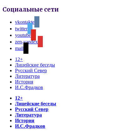
Социальные сети
vkontakte
twitter
youtube
zen-yandex
mail
12+
Лицейские беседы
Русский Север
Литература
История
И.С.Фрадков
12+
Лицейские беседы
Русский Север
Литература
История
И.С.Фрадков