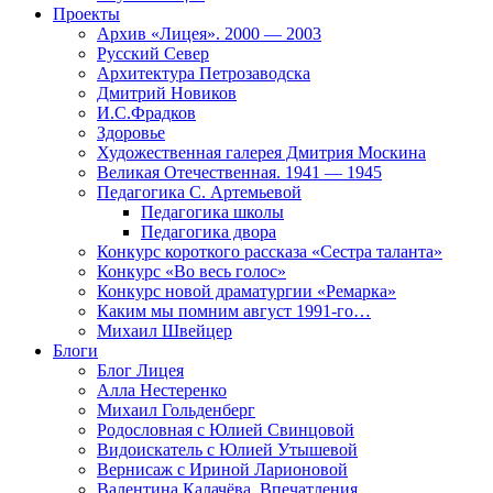
Проекты
Архив «Лицея». 2000 — 2003
Русский Север
Архитектура Петрозаводска
Дмитрий Новиков
И.С.Фрадков
Здоровье
Художественная галерея Дмитрия Москина
Великая Отечественная. 1941 — 1945
Педагогика С. Артемьевой
Педагогика школы
Педагогика двора
Конкурс короткого рассказа «Сестра таланта»
Конкурс «Во весь голос»
Конкурс новой драматургии «Ремарка»
Каким мы помним август 1991-го…
Михаил Швейцер
Блоги
Блог Лицея
Алла Нестеренко
Михаил Гольденберг
Родословная с Юлией Свинцовой
Видоискатель с Юлией Утышевой
Вернисаж с Ириной Ларионовой
Валентина Калачёва. Впечатления