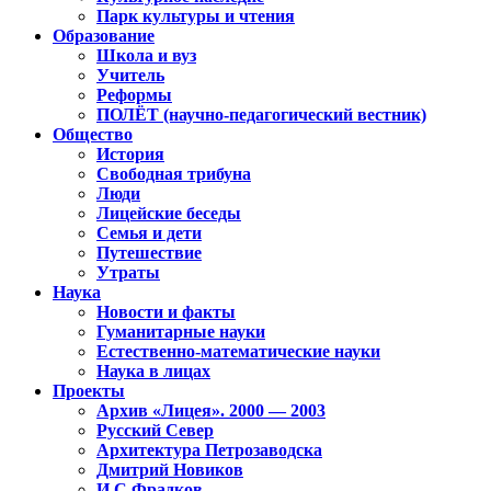
Парк культуры и чтения
Образование
Школа и вуз
Учитель
Реформы
ПОЛЁТ (научно-педагогический вестник)
Общество
История
Свободная трибуна
Люди
Лицейские беседы
Семья и дети
Путешествие
Утраты
Наука
Новости и факты
Гуманитарные науки
Естественно-математические науки
Наука в лицах
Проекты
Архив «Лицея». 2000 — 2003
Русский Север
Архитектура Петрозаводска
Дмитрий Новиков
И.С.Фрадков