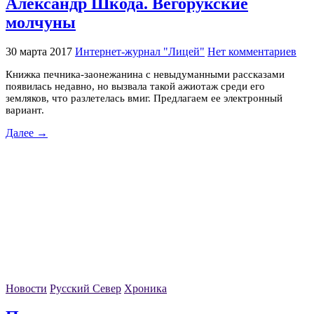
Александр Шкода. Вёгорукские
молчуны
30 марта 2017
Интернет-журнал "Лицей"
Нет комментариев
Книжка печника-заонежанина с невыдуманными рассказами
появилась недавно, но вызвала такой ажиотаж среди его
земляков, что разлетелась вмиг. Предлагаем ее электронный
вариант.
Далее →
Новости
Русский Север
Хроника