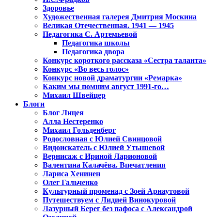
Здоровье
Художественная галерея Дмитрия Москина
Великая Отечественная. 1941 — 1945
Педагогика С. Артемьевой
Педагогика школы
Педагогика двора
Конкурс короткого рассказа «Сестра таланта»
Конкурс «Во весь голос»
Конкурс новой драматургии «Ремарка»
Каким мы помним август 1991-го…
Михаил Швейцер
Блоги
Блог Лицея
Алла Нестеренко
Михаил Гольденберг
Родословная с Юлией Свинцовой
Видоискатель с Юлией Утышевой
Вернисаж с Ириной Ларионовой
Валентина Калачёва. Впечатления
Лариса Хенинен
Олег Гальченко
Культурный променад с Зоей Арнаутовой
Путешествуем с Лидией Винокуровой
Лазурный Берег без пафоса с Александрой