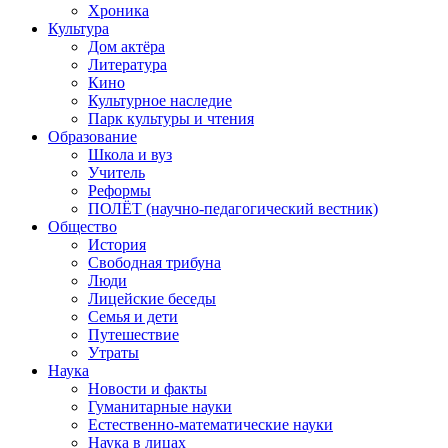
Хроника
Культура
Дом актёра
Литература
Кино
Культурное наследие
Парк культуры и чтения
Образование
Школа и вуз
Учитель
Реформы
ПОЛЁТ (научно-педагогический вестник)
Общество
История
Свободная трибуна
Люди
Лицейские беседы
Семья и дети
Путешествие
Утраты
Наука
Новости и факты
Гуманитарные науки
Естественно-математические науки
Наука в лицах