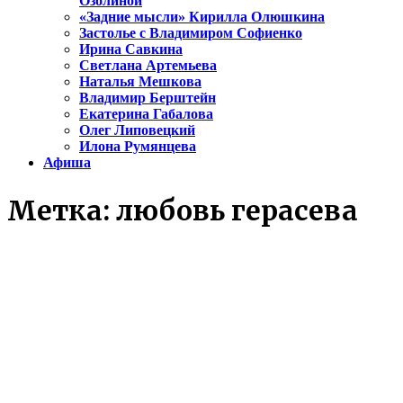
Озолиной
«Задние мысли» Кирилла Олюшкина
Застолье с Владимиром Софиенко
Ирина Савкина
Светлана Артемьева
Наталья Мешкова
Владимир Берштейн
Екатерина Габалова
Олег Липовецкий
Илона Румянцева
Афиша
Метка:
любовь герасева