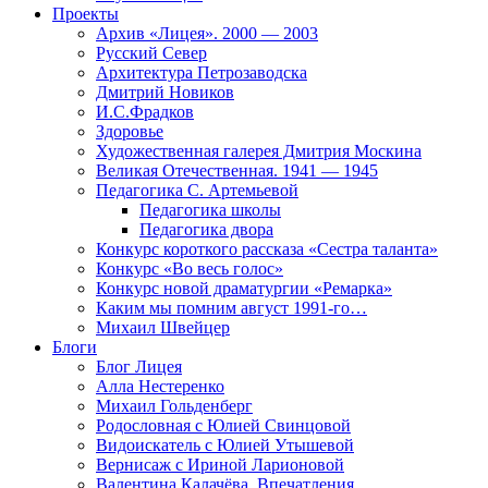
Проекты
Архив «Лицея». 2000 — 2003
Русский Север
Архитектура Петрозаводска
Дмитрий Новиков
И.С.Фрадков
Здоровье
Художественная галерея Дмитрия Москина
Великая Отечественная. 1941 — 1945
Педагогика С. Артемьевой
Педагогика школы
Педагогика двора
Конкурс короткого рассказа «Сестра таланта»
Конкурс «Во весь голос»
Конкурс новой драматургии «Ремарка»
Каким мы помним август 1991-го…
Михаил Швейцер
Блоги
Блог Лицея
Алла Нестеренко
Михаил Гольденберг
Родословная с Юлией Свинцовой
Видоискатель с Юлией Утышевой
Вернисаж с Ириной Ларионовой
Валентина Калачёва. Впечатления