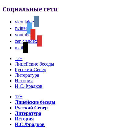
Социальные сети
vkontakte
twitter
youtube
zen-yandex
mail
12+
Лицейские беседы
Русский Север
Литература
История
И.С.Фрадков
12+
Лицейские беседы
Русский Север
Литература
История
И.С.Фрадков