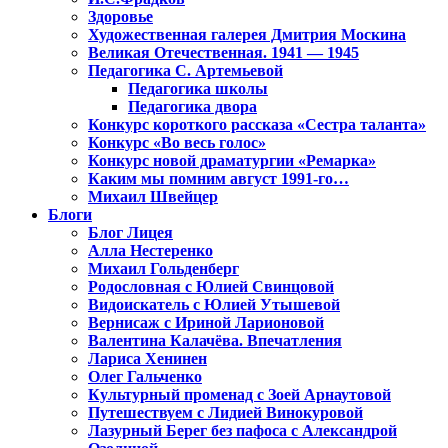
Здоровье
Художественная галерея Дмитрия Москина
Великая Отечественная. 1941 — 1945
Педагогика С. Артемьевой
Педагогика школы
Педагогика двора
Конкурс короткого рассказа «Сестра таланта»
Конкурс «Во весь голос»
Конкурс новой драматургии «Ремарка»
Каким мы помним август 1991-го…
Михаил Швейцер
Блоги
Блог Лицея
Алла Нестеренко
Михаил Гольденберг
Родословная с Юлией Свинцовой
Видоискатель с Юлией Утышевой
Вернисаж с Ириной Ларионовой
Валентина Калачёва. Впечатления
Лариса Хенинен
Олег Гальченко
Культурный променад с Зоей Арнаутовой
Путешествуем с Лидией Винокуровой
Лазурный Берег без пафоса с Александрой