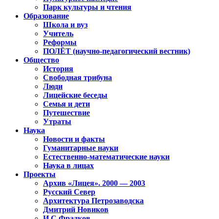
Парк культуры и чтения
Образование
Школа и вуз
Учитель
Реформы
ПОЛЁТ (научно-педагогический вестник)
Общество
История
Свободная трибуна
Люди
Лицейские беседы
Семья и дети
Путешествие
Утраты
Наука
Новости и факты
Гуманитарные науки
Естественно-математические науки
Наука в лицах
Проекты
Архив «Лицея». 2000 — 2003
Русский Север
Архитектура Петрозаводска
Дмитрий Новиков
И.С.Фрадков