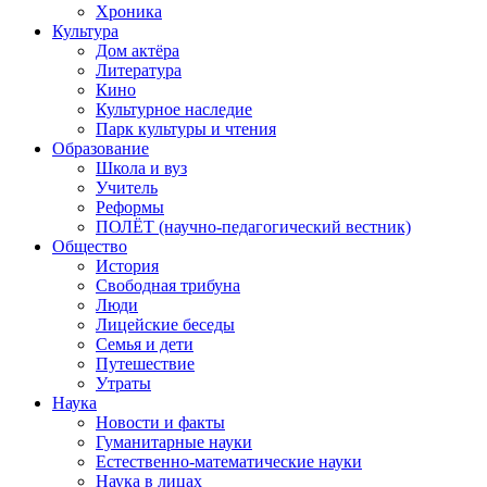
Хроника
Культура
Дом актёра
Литература
Кино
Культурное наследие
Парк культуры и чтения
Образование
Школа и вуз
Учитель
Реформы
ПОЛЁТ (научно-педагогический вестник)
Общество
История
Свободная трибуна
Люди
Лицейские беседы
Семья и дети
Путешествие
Утраты
Наука
Новости и факты
Гуманитарные науки
Естественно-математические науки
Наука в лицах