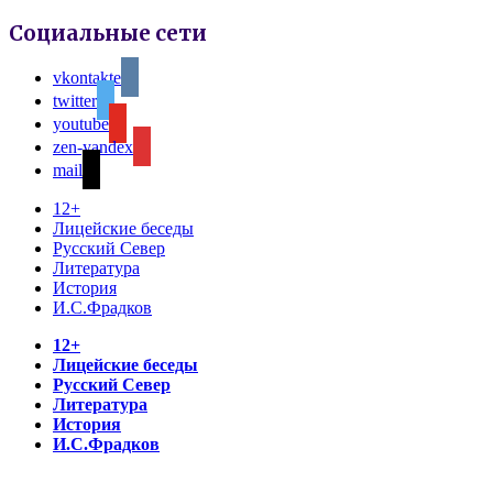
Социальные сети
vkontakte
twitter
youtube
zen-yandex
mail
12+
Лицейские беседы
Русский Север
Литература
История
И.С.Фрадков
12+
Лицейские беседы
Русский Север
Литература
История
И.С.Фрадков