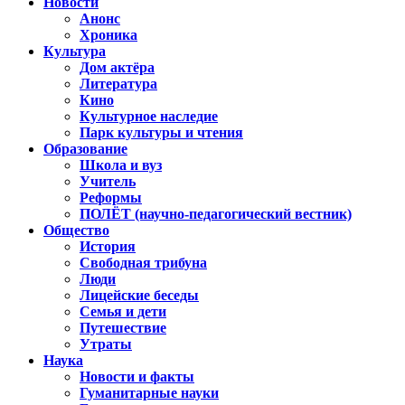
Новости
Анонс
Хроника
Культура
Дом актёра
Литература
Кино
Культурное наследие
Парк культуры и чтения
Образование
Школа и вуз
Учитель
Реформы
ПОЛЁТ (научно-педагогический вестник)
Общество
История
Свободная трибуна
Люди
Лицейские беседы
Семья и дети
Путешествие
Утраты
Наука
Новости и факты
Гуманитарные науки