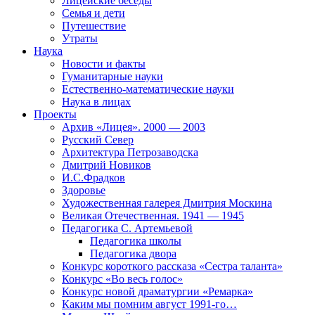
Лицейские беседы
Семья и дети
Путешествие
Утраты
Наука
Новости и факты
Гуманитарные науки
Естественно-математические науки
Наука в лицах
Проекты
Архив «Лицея». 2000 — 2003
Русский Север
Архитектура Петрозаводска
Дмитрий Новиков
И.С.Фрадков
Здоровье
Художественная галерея Дмитрия Москина
Великая Отечественная. 1941 — 1945
Педагогика С. Артемьевой
Педагогика школы
Педагогика двора
Конкурс короткого рассказа «Сестра таланта»
Конкурс «Во весь голос»
Конкурс новой драматургии «Ремарка»
Каким мы помним август 1991-го…