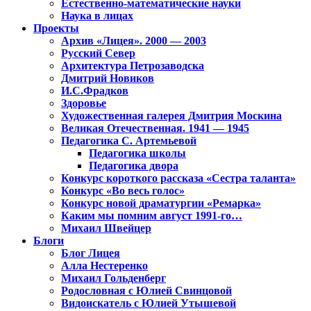
Естественно-математические науки
Наука в лицах
Проекты
Архив «Лицея». 2000 — 2003
Русский Север
Архитектура Петрозаводска
Дмитрий Новиков
И.С.Фрадков
Здоровье
Художественная галерея Дмитрия Москина
Великая Отечественная. 1941 — 1945
Педагогика С. Артемьевой
Педагогика школы
Педагогика двора
Конкурс короткого рассказа «Сестра таланта»
Конкурс «Во весь голос»
Конкурс новой драматургии «Ремарка»
Каким мы помним август 1991-го…
Михаил Швейцер
Блоги
Блог Лицея
Алла Нестеренко
Михаил Гольденберг
Родословная с Юлией Свинцовой
Видоискатель с Юлией Утышевой