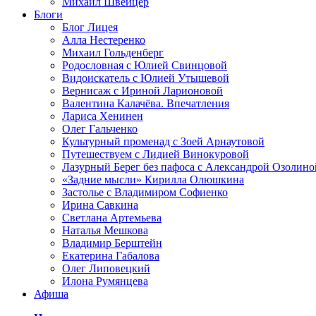
Михаил Швейцер
Блоги
Блог Лицея
Алла Нестеренко
Михаил Гольденберг
Родословная с Юлией Свинцовой
Видоискатель с Юлией Утышевой
Вернисаж с Ириной Ларионовой
Валентина Калачёва. Впечатления
Лариса Хенинен
Олег Гальченко
Культурный променад с Зоей Арнаутовой
Путешествуем с Лидией Винокуровой
Лазурный Берег без пафоса с Александрой Озолино
«Задние мысли» Кирилла Олюшкина
Застолье с Владимиром Софиенко
Ирина Савкина
Светлана Артемьева
Наталья Мешкова
Владимир Берштейн
Екатерина Габалова
Олег Липовецкий
Илона Румянцева
Афиша