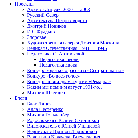
Проекты
Архив «Лицея». 2000 — 2003
Русский Север
Архитектура Петрозаводска
Дмитрий Новиков
И.С.Фрадков
Здоровье
Художественная галерея Дмитрия Москина
Великая Отечественная. 1941 — 1945
Педагогика С. Артемьевой
Педагогика школы
Педагогика двора
Конкурс короткого рассказа «Сестра таланта»
Конкурс «Во весь голос»
Конкурс новой драматургии «Ремарка»
Каким мы помним август 1991-го…
Михаил Швейцер
Блоги
Блог Лицея
Алла Нестеренко
Михаил Гольденберг
Родословная с Юлией Свинцовой
Видоискатель с Юлией Утышевой
Вернисаж с Ириной Ларионовой
Валентина Калачёва. Впечатления