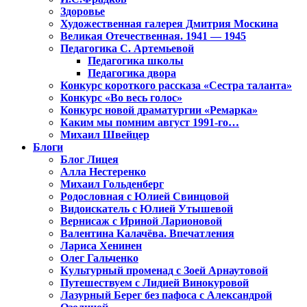
Здоровье
Художественная галерея Дмитрия Москина
Великая Отечественная. 1941 — 1945
Педагогика С. Артемьевой
Педагогика школы
Педагогика двора
Конкурс короткого рассказа «Сестра таланта»
Конкурс «Во весь голос»
Конкурс новой драматургии «Ремарка»
Каким мы помним август 1991-го…
Михаил Швейцер
Блоги
Блог Лицея
Алла Нестеренко
Михаил Гольденберг
Родословная с Юлией Свинцовой
Видоискатель с Юлией Утышевой
Вернисаж с Ириной Ларионовой
Валентина Калачёва. Впечатления
Лариса Хенинен
Олег Гальченко
Культурный променад с Зоей Арнаутовой
Путешествуем с Лидией Винокуровой
Лазурный Берег без пафоса с Александрой