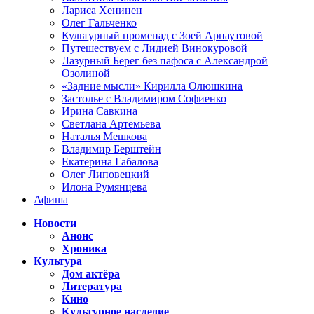
Лариса Хенинен
Олег Гальченко
Культурный променад с Зоей Арнаутовой
Путешествуем с Лидией Винокуровой
Лазурный Берег без пафоса с Александрой
Озолиной
«Задние мысли» Кирилла Олюшкина
Застолье с Владимиром Софиенко
Ирина Савкина
Светлана Артемьева
Наталья Мешкова
Владимир Берштейн
Екатерина Габалова
Олег Липовецкий
Илона Румянцева
Афиша
Новости
Анонс
Хроника
Культура
Дом актёра
Литература
Кино
Культурное наследие