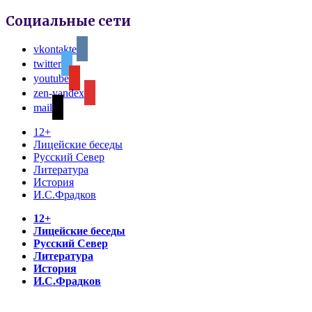
Социальные сети
vkontakte
twitter
youtube
zen-yandex
mail
12+
Лицейские беседы
Русский Север
Литература
История
И.С.Фрадков
12+
Лицейские беседы
Русский Север
Литература
История
И.С.Фрадков