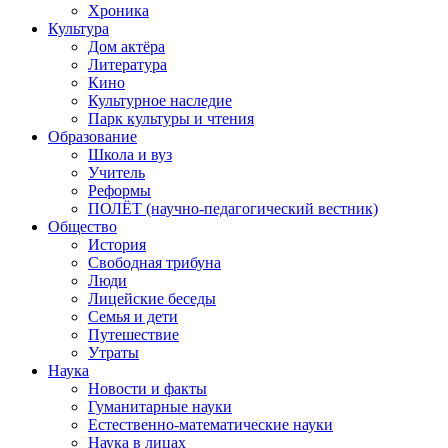
Хроника
Культура
Дом актёра
Литература
Кино
Культурное наследие
Парк культуры и чтения
Образование
Школа и вуз
Учитель
Реформы
ПОЛЁТ (научно-педагогический вестник)
Общество
История
Свободная трибуна
Люди
Лицейские беседы
Семья и дети
Путешествие
Утраты
Наука
Новости и факты
Гуманитарные науки
Естественно-математические науки
Наука в лицах