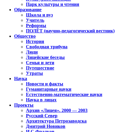
Парк культуры и чтения
Образование
Школа и вуз
Учитель
Реформы
ПОЛЁТ (научно-педагогический вестник)
Общество
История
Свободная трибуна
Люди
Лицейские беседы
Семья и дети
Путешествие
Утраты
Наука
Новости и факты
Гуманитарные науки
Естественно-математические науки
Наука в лицах
Проекты
Архив «Лицея». 2000 — 2003
Русский Север
Архитектура Петрозаводска
Дмитрий Новиков
И.С.Фрадков