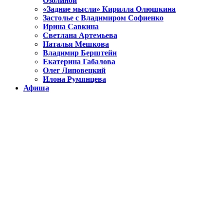
Озолиной
«Задние мысли» Кирилла Олюшкина
Застолье с Владимиром Софиенко
Ирина Савкина
Светлана Артемьева
Наталья Мешкова
Владимир Берштейн
Екатерина Габалова
Олег Липовецкий
Илона Румянцева
Афиша